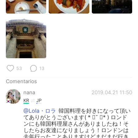
日本語
한국어
Русский
ไทย
Indonesia
Italiano
Türkçe
Tiếng Việt
Português
53
13
Comentarios
nana
2019.04.21 11:50
KR
JP
@Lola・ロラ
韓国料理を好きになって頂い
てありがとうございます( * ॑˘ ॑* ) ロンド
ンにも韓国料理屋さんがありましたね！そ
したらお友達になりましょう！ロンドンは
去年行ったことありますけどまだまだ行き