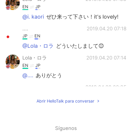
EN
JP
@i. kaori
ぜひ来って下さい！it's lovely!
....
2019.04.20 07:18
JP
EN
@Lola・ロラ
どういたしまして😊
Lola・ロラ
2019.04.20 07:14
EN
JP
@....
ありがとう
....
2019.04.20 06:35
JP
EN
Abrir HelloTalk para conversar
彼女と遊ぶ
びと時
とっても楽しかっ
た。
彼女と遊ぶ
のは
とっても楽しかった。
Síguenos