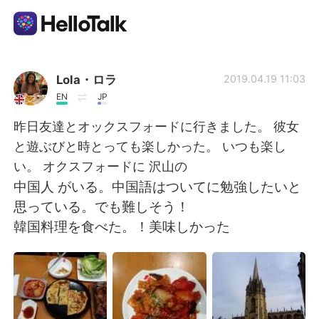
Aplicación de intercambio de idiomas
Lola・ロラ
2019.04.19 11:03
EN
JP
AI Grammar Checker
昨日友達とオックスフォードに行きました。 彼女
と遊ぶびと時とっても楽しかった。 いつも楽し
Español
い。 オクスフォードに 沢山の
中国人 がいる。中国語はついてに勉強したいと
思っている。でも難しそう！
English
简体中文
韓国料理を食べた。！美味しかった
繁體中文
العربية
Français
Deutsch