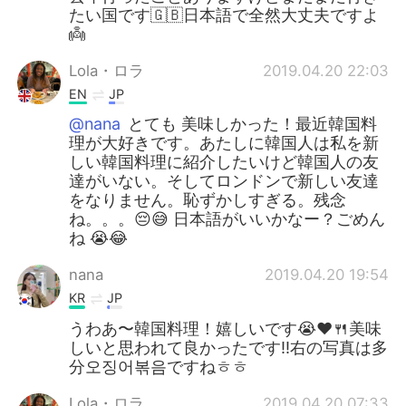
たい国です🇬🇧日本語で全然大丈夫ですよ
👼
Lola・ロラ
2019.04.20 22:03
EN
JP
@nana
とても 美味しかった！最近韓国料
理が大好きです。あたしに韓国人は私を新
しい韓国料理に紹介したいけど韓国人の友
達がいない。そしてロンドンで新しい友達
をなりません。恥ずかしすぎる。残念
ね。。。😔😅 日本語がいいかなー？ごめん
ね 😭😂
nana
2019.04.20 19:54
KR
JP
うわあ〜韓国料理！嬉しいです😭❤🍴美味
しいと思われて良かったです‼右の写真は多
分오징어볶음ですねㅎㅎ
Lola・ロラ
2019.04.20 07:33