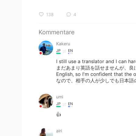
138
4
Kommentare
Kakeru
JP
EN
I still use a translator and I can h
まだあまり英語を話せませんが、良ければ今度お
English, so I'm confident that t
なので、相手の人が少しでも日本語
umi
JP
EN
👍
airi