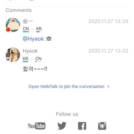
日本語
한국어
Comments
Русский
ไทย
俊一
2020.11.27 13:35
CN
KR
Indonesia
Italiano
@Hyeok
🙈
Türkçe
Tiếng Việt
Hyeok
2020.11.27 13:32
KR
CN
Português
합격~~~!!
Open HelloTalk to join the conversation
Follow us