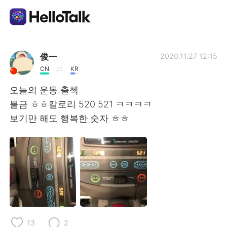
Language Exchange App
俊一
2020.11.27 12:15
CN
KR
AI Grammar Checker
오늘의 운동 출첵
불금 ㅎㅎ칼로리 520 521 ㅋㅋㅋㅋ
English
보기만 해도 행복한 숫자 ㅎㅎ
简体中文
繁體中文
Español
العربية
Français
Deutsch
13
2