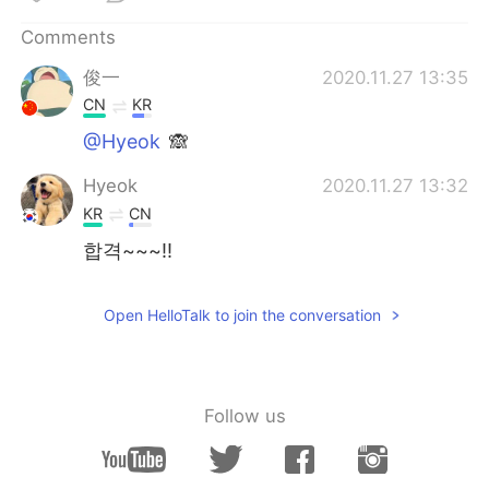
日本語
한국어
Comments
Русский
ไทย
俊一
2020.11.27 13:35
CN
KR
Indonesia
Italiano
@Hyeok
🙈
Türkçe
Tiếng Việt
Hyeok
2020.11.27 13:32
KR
CN
Português
합격~~~!!
Open HelloTalk to join the conversation
Follow us