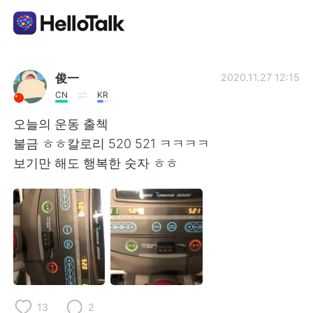
Language Exchange App
俊一
2020.11.27 12:15
CN
KR
AI Grammar Checker
오늘의 운동 출첵
불금 ㅎㅎ칼로리 520 521 ㅋㅋㅋㅋ
English
보기만 해도 행복한 숫자 ㅎㅎ
简体中文
繁體中文
Español
العربية
Français
Deutsch
13
2