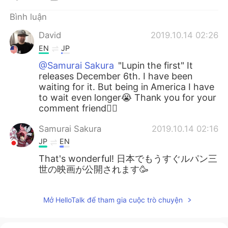
Deutsch
日本語
Bình luận
한국어
Русский
David
2019.10.14 02:26
EN
JP
ไทย
Indonesia
@Samurai Sakura
"Lupin the first" It
releases December 6th. I have been
Italiano
Türkçe
waiting for it. But being in America I have
to wait even longer😭 Thank you for your
Português
comment friend✌🏻
Samurai Sakura
2019.10.14 02:16
JP
EN
That's wonderful! 日本でもうすぐルパン三
世の映画が公開されます🥳
Mở HelloTalk để tham gia cuộc trò chuyện