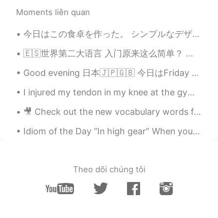
Moments liên quan
今日はこの食卓を作った。 シンプルなデザインですが便利だと思う。 大きさは二人では少し窮屈ですが、一人でちょうどいいと思う。 そしてそれは大丈夫です。 私は一人で住んでいるから！ 🍷🍽️🙎🏼‍♀️
🇪🇸世界第二大语言 入门原来这么简单？ 🔥1个月通关西语语音 小白也能见词会读🔥 每门语言都是半途而废？ 课程太枯燥，自学起来很吃力？ 想系统学习却不知从何开始？ 🌈语音深度讲解+实战互动...
Good evening 日本🇯🇵🇬🇧 今日はFriday night💃 しごと早くしたのでDrinkします🍻 今日はなんだと日本のBeer!! It's my first time😂 そしてS...
I injured my tendon in my knee at the gym😭😭 It is so painful and will take a long time to heal.💔💔...
🎥 Check out the new vocabulary words for the next lesson... reckless, ditch, exhaustion, bar, ap...
Idiom of the Day “In high gear” When you are “in high gear,” it means that you are working at a...
Theo dõi chúng tôi