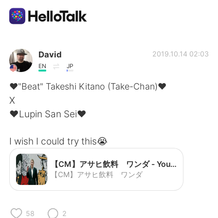
Ứng dụng trao đổi ngôn ngữ
David
2019.10.14 02:03
EN
JP
AI Grammar Checker
❤"Beat" Takeshi Kitano (Take-Chan)❤
X
Tiếng Việt
❤Lupin San Sei❤
I wish I could try this😭
English
简体中文
【CM】アサヒ飲料 ワンダ - YouTube
繁體中文
Español
【CM】アサヒ飲料 ワンダ
العربية
Français
58
2