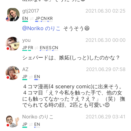
gtj2017
2021.06.30 02:25
EN
JP
CN
KR
@Noriko のりこ
そうそう😆
you
2021.06.30 00:00
JP
FR
EN
ES
CN
シェパードは、嫉妬(しっと)したのかな？
AZ
2021.06.29 07:58
JP
EN
４コマ漫画(4 scenery comic)に出来そう。
４コマ目「え？今私を触った手で、他の女
にも触ってなかった？え？え？」 （笑） 撫
でられてる時の顔、2匹とも可愛い😍
Noriko のりこ
2021.06.29 03:41
JP
EN