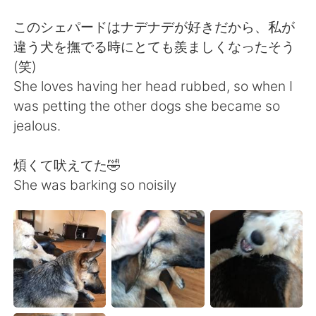
Deutsch
日本語
このシェパードはナデナデが好きだから、私が
한국어
Русский
違う犬を撫でる時にとても羨ましくなったそう
(笑)
Indonesia
Italiano
She loves having her head rubbed, so when I
was petting the other dogs she became so
Türkçe
Tiếng Việt
jealous.
Português
煩くて吠えてた🤣
She was barking so noisily