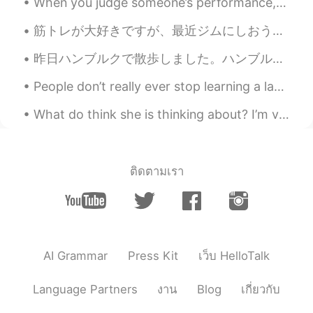
When you judge someone’s performance, it’s important to give positive feedback along with any cri...
このシェパードはナデナデが好きだか
ら、私が違う犬を撫でる時にとても羨
筋トレが大好きですが、最近ジムにしおうと決めた I love weight training, and recently I decided to continue doing it at a ...
まし
くな
った
そう
(笑)
昨日ハンブルクで散歩しました。ハンブルクで大きな高射砲塔があります。ハンブルクの困難な歴史を思い起こさせます。大きすぎるので、破壊できません。きれいするために最近高射砲塔の上で庭が作られます。前...
このシェパードはナデナデが好きだか
ら、私が違う犬を撫でる時にとても羨
People don’t really ever stop learning a language! It’s a continual process throughout life. Yes,...
まし
そうだ
った(笑)
What do think she is thinking about? I’m very interested in your opinions. Please leave your opi...
煩く
て吠えてた🤣
と
て
も騒がしく
吠えてた🤣
ติดตามเรา
AI Grammar
Press Kit
เว็บ HelloTalk
Language Partners
งาน
Blog
เกี่ยวกับ