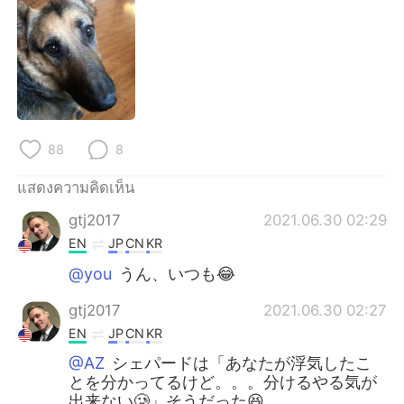
88
8
แสดงความคิดเห็น
gtj2017
2021.06.30 02:29
EN
JP
CN
KR
@you
うん、いつも😂
gtj2017
2021.06.30 02:27
EN
JP
CN
KR
@AZ
シェパードは「あなたが浮気したこ
とを分かってるけど。。。分けるやる気が
出来ない🥲」そうだった😆