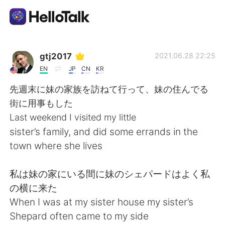
แอปแลกเปลี่ยนทางภาษา
gtj2017
2021.06.28 22:25
EN
JP
CN
KR
AI Grammar Checker
先週末に妹の家族を訪ねて行って、妹の住んでる
街に用事もした
ไทย
Last weekend I visited my little
sister’s family, and did some errands in the
town where she lives
English
简体中文
私は妹の家にいる間に妹のシェパードはよく私
繁體中文
Español
の横に来た
When I was at my sister house my sister’s
العربية
Français
Shepard often came to my side