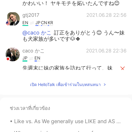
かわいい！ ヤキモチを妬いたんですね😊
gtj2017
2021.06.28 22:56
EN
JP
CN
KR
@caco かこ
訂正をありがとう😊 うん〜妹
も犬家族が多いです🐶🍀
caco かこ
2021.06.28 22:36
JP
EN
先週末に妹の家族を訪ねて行って、妹
の住んでる街
に
用事もした
先週末に妹の家族を訪ねて行って、妹
เปิด HelloTalk เพื่อเข้าร่วมในบทสนทนา
の住んでる街
で
用事もした
私
は
妹の家にいる間に妹のシェパード
ช่วงเวลาที่เกี่ยวข้อง
はよく私の横に来た
私
が
妹の家にいる間に妹のシェパード
Like vs. As We generally use LIKE and AS to make comparisons. LIKE LIKE = similar to; the same a...
はよく私の横に来た