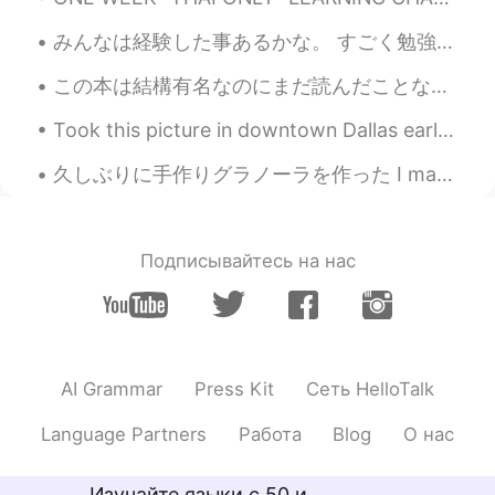
ですね！It’s amazing!
みんなは経験した事あるかな。 すごく勉強のモチベーションがあって、でも本当に勉強しようとしたらいつの間にか部屋を片付けているところになって来た！😬😂🤣🤫🤫 まぁこれから勉強する！ Have y...
Sara Ibraheem
2020.07.14 14:33
ID
EN
この本は結構有名なのにまだ読んだことないけどやっとはじめて読む。 この話はどう？動物が好きな人はこの話が好きなの？ちょっと心配してる笑 I haven't read this book yet...
@Loren
u r welcome 😊😊
Took this picture in downtown Dallas earlier today… I don’t know why but I really love the colors...
Loren
2020.07.14 14:33
久しぶりに手作りグラノーラを作った I made granola for the first time in awhile アメリカにはグラノーラのレシピが多いですが、大抵作りやすい In A...
EN
JP
@mika
Yes it is. This area is about 4
hours away from Houston. (Where I live)
Подписывайтесь на нас
はい、そうです。ヒューストンから4じか
んです
Loren
2020.07.14 14:31
EN
JP
AI Grammar
Press Kit
Сеть HelloTalk
@Yuna
ありがとう!
Language Partners
Работа
Blog
О нас
Loren
2020.07.14 14:29
EN
JP
Изучайте языки с 50 и