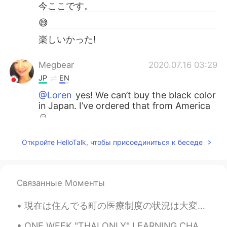
今ここです。
😅
楽しいかった!
Megbear
2020.07.16 03:29
JP
EN
@Loren
yes! We can’t buy the black color
in Japan. I’ve ordered that from America
☺
Loren
2020.07.15 13:01
Откройте HelloTalk, чтобы присоединиться к беседе
EN
JP
@Osamu
thankyou! ありがとう
Связанные Моменты
Osamu
2020.07.15 10:48
JP
EN
現在は住んでる町の医療制度の状況は大変になりました。私は病院で働いていなくて、患者さんの家でリハビリあげます。最近、とても忙しかった。たぶん、最近が一番忙しくなりました。私はまだ入院したり、in...
こんにちは、はじめまして。すごいクルマ
ONE WEEK "THAI ONLY" LEARNING CHALLENGE RESULTS~ (6 days only because we'll have an office meetin...