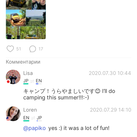
Deutsch
日本語
한국어
ไทย
Indonesia
Italiano
Türkçe
Tiếng Việt
51
17
Комментарии
Português
Lisa
2020.07.30 10:44
JP
EN
キャンプ！うらやましいです😊 I’ll do
camping this summer!!!:-)
Loren
2020.07.29 14:10
EN
JP
@papiko
yes :) it was a lot of fun!