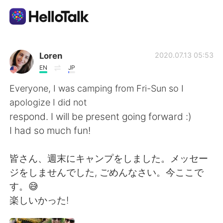
Приложение для Языкового Обмена
Loren
2020.07.13 05:53
EN
JP
AI Grammar Checker
Everyone, I was camping from Fri-Sun so I
apologize I did not
Русский
respond. I will be present going forward :)
I had so much fun!
English
简体中文
皆さん、週末にキャンプをしました。メッセー
ジをしませんでした, ごめんなさい。今ここで
繁體中文
Español
す。😅
楽しいかった!
العربية
Français