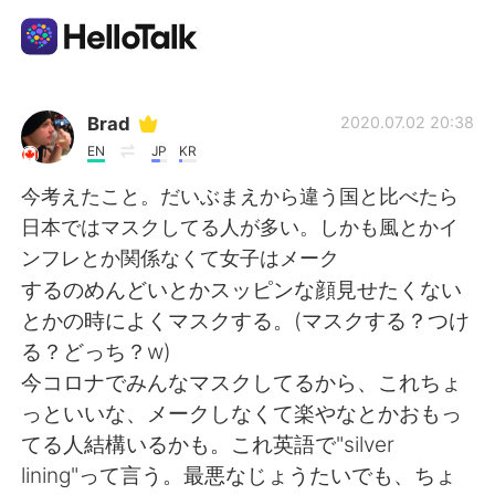
Aplicación de intercambio de idiomas
Brad
2020.07.02 20:38
EN
JP
KR
AI Grammar Checker
今考えたこと。だいぶまえから違う国と比べたら
日本ではマスクしてる人が多い。しかも風とかイ
Español
ンフレとか関係なくて女子はメーク
するのめんどいとかスッピンな顔見せたくない
とかの時によくマスクする。(マスクする？つけ
English
简体中文
る？どっち？w)
今コロナでみんなマスクしてるから、これちょ
繁體中文
العربية
っといいな、メークしなくて楽やなとかおもっ
てる人結構いるかも。これ英語で"silver
Français
Deutsch
lining"って言う。最悪なじょうたいでも、ちょ