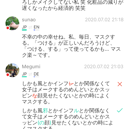
ろしかメイクしてない私 笑 化粧品の減りが
遅くなったから経済的 笑笑
sunao
2020.07.02 21:18
JP
EN
不幸の中の幸せね。私、毎日、マスクす
る。「つける」が正しいんだろうけど、
「つける、する」って使ってるかも… マス
ク楽～です。
Megumi
2020.07.02 21:03
JP
DE
しかも風とかインフ
レ
とか関係なくて
女子はメークするのめんどいとかスッ
ピン
な
顔見せたくないとかの時によく
マスクする。
しかも風
邪
とかインフ
ル
とか関係なく
て女子はメークするのめんどいとかス
ッピン
(の
顔
)
見せたくないとかの時によ
くマスクする。