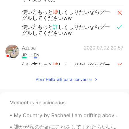
使い方もっと
壊
しくしりたいならグー
グルしてくださいww
使い方もっと
詳
しくしりたいならグー
グルしてくださいww
Azusa
2020.07.02 20:57
JP
EN
使い方もっと
壊
しくしりたいならグー
グルしてくださいww
使い方もっと
詳
しくしりたいならグー
Abrir HelloTalk para conversar
グルしてくださいww
..
2020.07.02 20:52
Momentos Relacionados
JP
EN
My Country by Rachael I am drifting above snow capped peaks. Razor sharp edges cut through the b...
@Brad
そこまで言うといて説明せんのん
かぁーい！てなったよね
誰かが私のためにこれをしてくれたらいいのに🧡 Darekaga watashi no tame ni kore o shite kuretara īnoni🧡 I wish someone ...