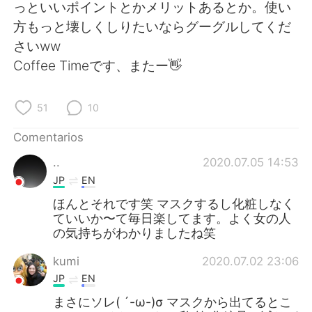
日本語
한국어
っといいポイントとかメリットあるとか。使い
方もっと壊しくしりたいならグーグルしてくだ
Русский
ไทย
さいww
Coffee Timeです、またー👋
Indonesia
Italiano
51
10
Türkçe
Tiếng Việt
Comentarios
Português
..
2020.07.05 14:53
JP
EN
ほんとそれです笑 マスクするし化粧しなく
ていいか〜て毎日楽してます。よく女の人
の気持ちがわかりましたね笑
kumi
2020.07.02 23:06
JP
EN
まさにソレ( ´-ω-)σ マスクから出てるとこ