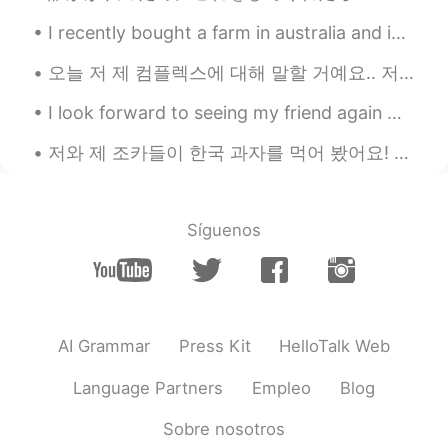
Brad
2020.07.02 20:48
I recently bought a farm in australia and in the future I want to breed puppy dogs this breed is ...
EN
JP
KR
오늘 저 제 컴플렉스에 대해 말할 거예요.. 저는무슨 언어로 말하든 말을 더듬어요 평생 이렇게 말 더듬을 것 같아서 너무 싫어요... 한국에 갔을 때 한국어로 말할 때마다 너...
@..
笑笑
I look forward to seeing my friend again ☺️ She is traveling back in two weeks and I will miss h...
..
2020.07.02 20:44
JP
EN
저와 제 조카들이 한국 과자를 먹어 봤어요! 이 영상을 너무 귀여워서 좀 봐 주세요.. 제 영상을 한국어와 영어 자막 있어요. Me and my nephew and nie...
Google it してくださいの投げ方いいね 🤣
Miyu
2020.07.02 20:43
Síguenos
JP
EN
マスクするって言いますね。でもマスク付
けるも正解です。どちらでも良いかと。 そ
うそう、日本人はすっぴん隠しや冬寒いか
らとか肌の保湿の為とか病気の予防以外の
AI Grammar
Press Kit
HelloTalk Web
理由でも付けます（笑）
Language Partners
Empleo
Blog
ayumi
2020.07.02 20:42
Sobre nosotros
JP
EN