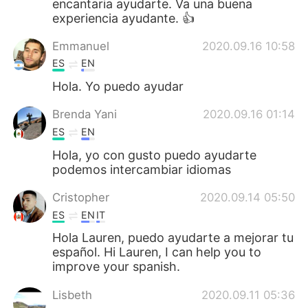
encantaria ayudarte. Va una buena
日本語
한국어
experiencia ayudante. 👍
Русский
ไทย
Emmanuel
2020.09.16 10:58
ES
EN
Indonesia
Italiano
Hola. Yo puedo ayudar
Türkçe
Tiếng Việt
Brenda Yani
2020.09.16 01:14
ES
EN
Português
Hola, yo con gusto puedo ayudarte
podemos intercambiar idiomas
Cristopher
2020.09.14 05:50
ES
EN
IT
Hola Lauren, puedo ayudarte a mejorar tu
español. Hi Lauren, I can help you to
improve your spanish.
Lisbeth
2020.09.11 05:36