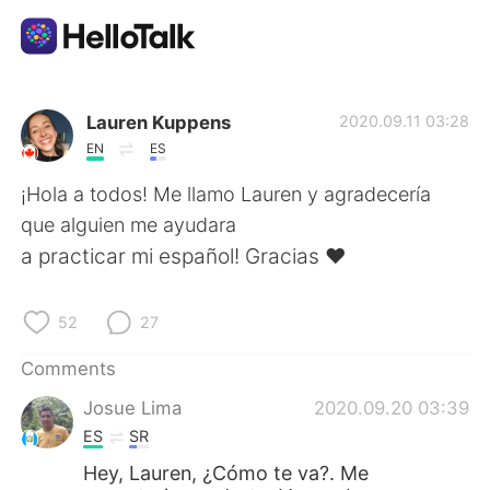
Language Exchange App
Lauren Kuppens
2020.09.11 03:28
EN
ES
AI Grammar Checker
¡Hola a todos! Me llamo Lauren y agradecería
que alguien me ayudara
English
a practicar mi español! Gracias ❤
52
27
简体中文
繁體中文
Comments
Español
العربية
Josue Lima
2020.09.20 03:39
ES
SR
Français
Deutsch
Hey, Lauren, ¿Cómo te va?. Me