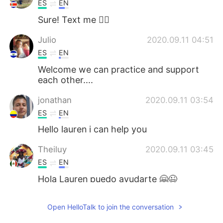
ES
EN
Sure! Text me 🙋‍♀️
Julio
2020.09.11 04:51
ES
EN
Welcome we can practice and support
each other....
jonathan
2020.09.11 03:54
ES
EN
Hello lauren i can help you
Theiluy
2020.09.11 03:45
ES
EN
Hola Lauren puedo ayudarte 🤗😉
Joel Ortigoza
2020.09.11 03:44
Open HelloTalk to join the conversation
ES
EN