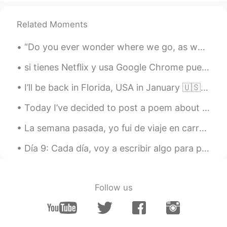
Hello Lauren! Puedo ayudarte si queres
Related Moments
Danny
2020.09.11 03:43
ES
EN
“Do you ever wonder where we go, as we grow old? The child we once were, do they ever survive? Do...
@Lauren Kuppens
feel free to talk to me
anytime 🙌🏻
si tienes Netflix y usa Google Chrome puedes añadir un “web-extension” para tener los subtítulos ...
I’ll be back in Florida, USA in January 🇺🇸 So excited to travel again. If you’re from there...
Jonathan
2020.09.11 03:40
ES
EN
Today I’ve decided to post a poem about us, the human race. 我今天分享我自己写的诗。 Hoy yo quiero compart...
Claro que sí
La semana pasada, yo fui de viaje en carro y manejé por las Montañas Rocosas de Canadá. Estas so...
paul
2020.09.11 03:39
Día 9: Cada día, voy a escribir algo para practicar. Por favor corrígeme si me equivoco. • ~ • ~...
ES
EN
🖐🏻
Follow us
Lauren Kuppens
2020.09.11 03:36
EN
ES
@José Ignacio Padilla
si! Gracias José 😊