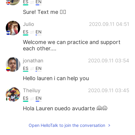
ES
EN
Sure! Text me 🙋‍♀️
Julio
2020.09.11 04:51
ES
EN
Welcome we can practice and support
each other....
jonathan
2020.09.11 03:54
ES
EN
Hello lauren i can help you
Theiluy
2020.09.11 03:45
ES
EN
Hola Lauren puedo ayudarte 🤗😉
Joel Ortigoza
2020.09.11 03:44
Open HelloTalk to join the conversation
ES
EN