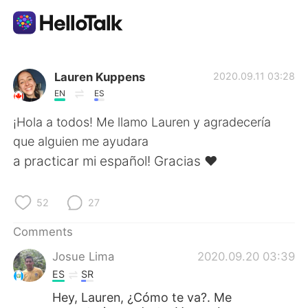
Language Exchange App
Lauren Kuppens
2020.09.11 03:28
EN
ES
AI Grammar Checker
¡Hola a todos! Me llamo Lauren y agradecería
que alguien me ayudara
English
a practicar mi español! Gracias ❤
52
27
简体中文
繁體中文
Comments
Español
العربية
Josue Lima
2020.09.20 03:39
ES
SR
Français
Deutsch
Hey, Lauren, ¿Cómo te va?. Me