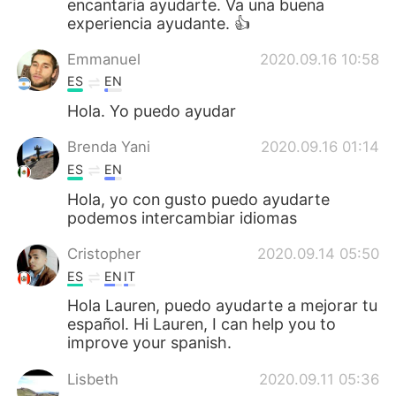
encantaria ayudarte. Va una buena
日本語
한국어
experiencia ayudante. 👍
Русский
ไทย
Emmanuel
2020.09.16 10:58
ES
EN
Indonesia
Italiano
Hola. Yo puedo ayudar
Türkçe
Tiếng Việt
Brenda Yani
2020.09.16 01:14
ES
EN
Português
Hola, yo con gusto puedo ayudarte
podemos intercambiar idiomas
Cristopher
2020.09.14 05:50
ES
EN
IT
Hola Lauren, puedo ayudarte a mejorar tu
español. Hi Lauren, I can help you to
improve your spanish.
Lisbeth
2020.09.11 05:36