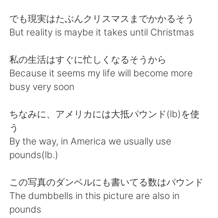
日本語
한국어
でも現実はたぶんクリスマスまでかかるそう
Русский
ไทย
But reality is maybe it takes until Christmas
Indonesia
Italiano
私の生活はすぐに忙しくなるそうから
Because it seems my life will become more
Türkçe
Tiếng Việt
busy very soon
Português
ちなみに、アメリカには大抵パウンド(lb)を使
う
By the way, in America we usually use
pounds(lb.)
この写真のダンベルにも書いてる数はパウンド
The dumbbells in this picture are also in
pounds