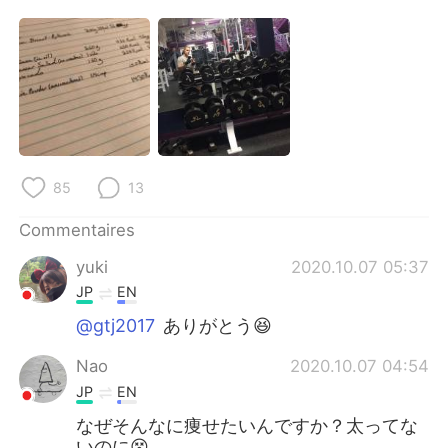
85
13
Commentaires
yuki
2020.10.07 05:37
JP
EN
@gtj2017
ありがとう😆
Nao
2020.10.07 04:54
JP
EN
なぜそんなに痩せたいんですか？太ってな
いのに😵