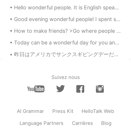
Saoriでござる
2020.10.06 14:34
Hello wonderful people. It is English speaking practice time again. Send me a message if you wa...
JP
EN
FR
DE
私もダイエット頑張る💪
Good evening wonderful people! I spent some time today handpainting my models in order to finish...
mayuko
2020.10.06 14:19
How to make friends? >Go where people are- most friends you make will be people who have the sam...
JP
EN
Today can be a wonderful day for you and for others around you if you take the time to give someo...
5キロぐらい痩せたのに、まだ8キロ
ぐ
らい
も痩せたい
昨日はアメリカでサンクスギビングデーだった。僕はサンクスギビングが大好き。美味しい食べ物がいっぱいある。でも日本に1人で住んでいる。全部のサンクスギビングの食べ物食べられないけどパイを作った。パ...
5キロぐらい痩せたのに、まだ8キロも
痩せたい
Suivez nous
来月のサンクスギビングデーの日
の以
内
にこのダイエット
が
終わ
り
たい😂
来月のサンクスギビングデーの日
まで
にこのダイエット
を
終わ
らせ
たい😂
AI Grammar
Press Kit
HelloTalk Web
でも現実はたぶんクリスマスまでかか
る
そう
Language Partners
Carrières
Blog
でも現実は
、
たぶんクリスマスまでか