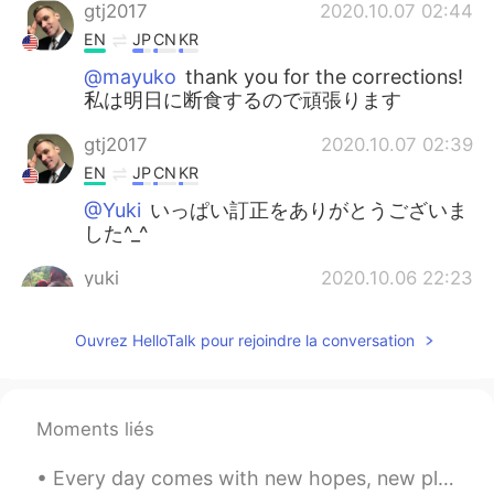
gtj2017
2020.10.07 02:44
EN
JP
CN
KR
@mayuko
thank you for the corrections!
私は明日に断食するので頑張ります
gtj2017
2020.10.07 02:39
EN
JP
CN
KR
@Yuki
いっぱい訂正をありがとうございま
した^_^
yuki
2020.10.06 22:23
JP
EN
Ouvrez HelloTalk pour rejoindre la conversation
私も早く痩せたい…見習って頑張ります！
Kiko
2020.10.06 17:35
JP
EN
Moments liés
すご！！！私も運動する🥺👏
Every day comes with new hopes, new plans and new opportunities. We all get new challenges with e...