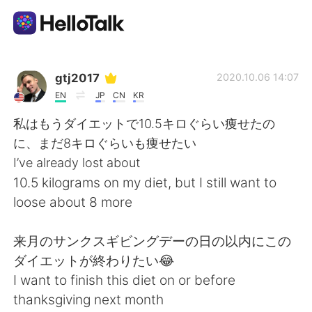
Appli d'échange linguistique
gtj2017
2020.10.06 14:07
EN
JP
CN
KR
AI Grammar Checker
私はもうダイエットで10.5キロぐらい痩せたの
に、まだ8キロぐらいも痩せたい
Français
I’ve already lost about
10.5 kilograms on my diet, but I still want to
loose about 8 more
English
简体中文
来月のサンクスギビングデーの日の以内にこの
繁體中文
Español
ダイエットが終わりたい😂
I want to finish this diet on or before
العربية
Deutsch
thanksgiving next month