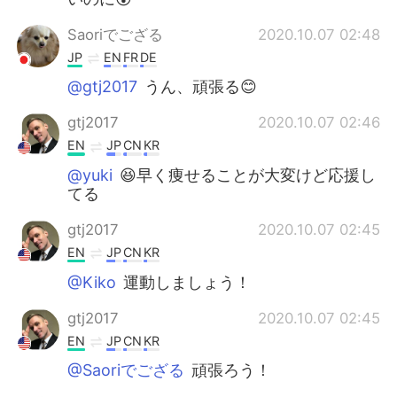
Saoriでござる
2020.10.07 02:48
JP
EN
FR
DE
@gtj2017
うん、頑張る😊
gtj2017
2020.10.07 02:46
EN
JP
CN
KR
@yuki
😆早く痩せることが大変けど応援し
てる
gtj2017
2020.10.07 02:45
EN
JP
CN
KR
@Kiko
運動しましょう！
gtj2017
2020.10.07 02:45
EN
JP
CN
KR
@Saoriでござる
頑張ろう！