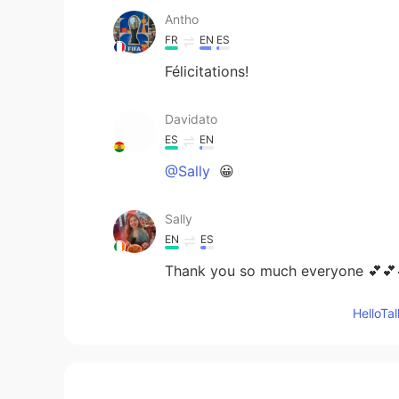
Antho
FR
EN
ES
Félicitations!
Davidato
ES
EN
@Sally
😀
Sally
EN
ES
Thank you so much everyone 💕💕
Hello
Shifu
ES
EN
Congrats Sally. I wish you the bes
good on ya 🎓😉