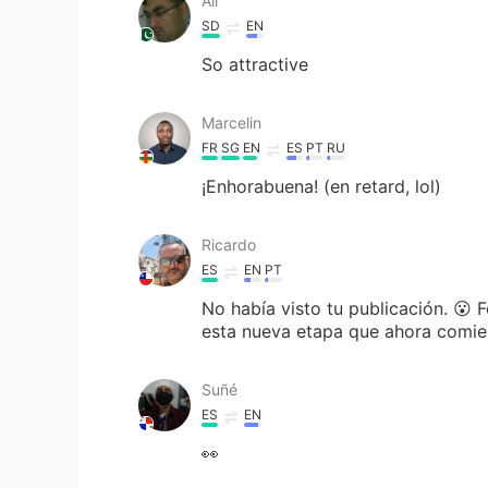
Ali
SD
EN
So attractive
Marcelin
FR
SG
EN
ES
PT
RU
¡Enhorabuena! (en retard, lol)
Ricardo
ES
EN
PT
No había visto tu publicación. 😮 
esta nueva etapa que ahora comie
Suñé
ES
EN
👀