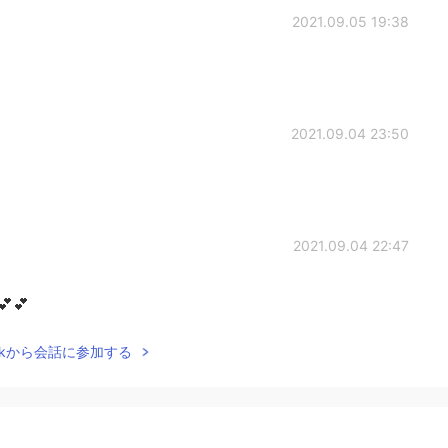
2021.09.05 19:38
2021.09.04 23:50
2021.09.04 22:47
💕💕
Talkから会話に参加する
2021.09.04 16:00
t and don't even worry... That graduation cap looks