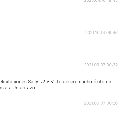
2025.04.16 18:45
2021.10.14 09:46
2021.09.07 00:32
Felicitaciones Sally! 🎉🎉🎉 Te deseo mucho éxito en
nzas. Un abrazo.
2021.09.07 00:26