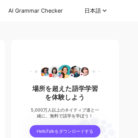
AI Grammar Checker
日本語
場所を超えた語学学習
を体験しよう
5,000万人以上のネイティブ達と一
緒に、無料で語学を学ぼう！
HelloTalkをダウンロードする