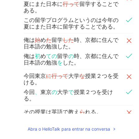
夏にまた日本に
行って
留学することで
ある。
この留学プログラムというのは今年の
夏にまた日本に留学することである。
俺は
始
め
た
留学
した
時、京都に住んで
日本語の勉強した。
俺は
初
め
ての
留学
の
時、京都に住んで
日本語の勉強
を
した。
今回東京
に行って
大学
な
授業２つを受
ける。
今回
、
東京
の
大学
で
授業２つを受け
る。
その授業は英語で教え
ら
れる。
その授業は英語で
受けられる。or 英語
で
教え
てく
れる。
Abra o HelloTalk para entrar na conversa