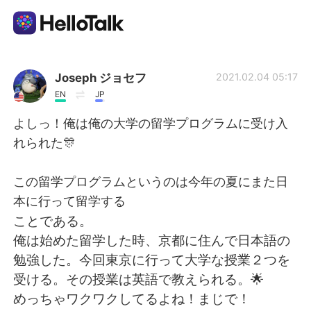
Aplicativo de troca de idioma
Joseph ジョセフ
2021.02.04 05:17
EN
JP
AI Grammar Checker
よしっ！俺は俺の大学の留学プログラムに受け入
れられた🎊
Português
この留学プログラムというのは今年の夏にまた日
本に行って留学する
English
简体中文
ことである。
俺は始めた留学した時、京都に住んで日本語の
繁體中文
Español
勉強した。今回東京に行って大学な授業２つを
受ける。その授業は英語で教えられる。🌟
العربية
Français
めっちゃワクワクしてるよね！まじで！