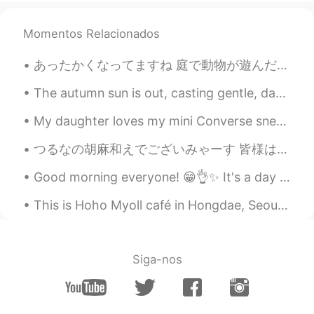
だからポジティブに
し
ましょう。
だからポジティブに
なり
ましょう。
Momentos Relacionados
もうすぐ日本に帰
ら
れます。
あったかくなってますね 庭で動物が遊んだり、狩ったりしています。 イギリスの家々の大掃除は大体この時期に行いますよ、正月じゃなくて。 最近、炭水化物を沢山食べて、太った気がしましたが なんと、...
もうすぐ日本に帰れます。
The autumn sun is out, casting gentle, dappled rays. The birds are chirping. The flowers are st...
Ally
2021.02.04 05:25
My daughter loves my mini Converse sneaker keychain. She thinks her Vans are the same shoe 😄. I a...
JP
EN
つるなの胡麻和えでございみゃーす 皆様は、白和えか胡麻和え、どっちが好きですか？ アレックスはやっぱり白和えが一番ですなぁ。でもお豆腐さんはちょっと手に入りにくいから、今回は胡麻和えにしました...
ジョセフおめでとう🎊🎉😊🤙✨✨✨やった
ね！
Good morning everyone! 😁👌✨ It's a day off today, the weather is cloudy and it's a little cold ☁️...
Joseph ジョセフ
2021.02.04 05:24
This is Hoho Myoll café in Hongdae, Seoul. A homely café with many things collected (I guess!) by...
EN
JP
@Shiori @鬮ョサ髯句ケ鬯セセ仰神
ありが
とう！thank you!! 😭🙂
Siga-nos
Shiori
2021.02.04 05:20
JP
EN