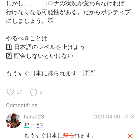
Deutsch
日本語
しかし、、、コロナの状況が変わらなければ、
行けなくなる可能性がある。だからポジティブ
한국어
Русский
にしましょう。😼
ไทย
Indonesia
やるべきことは
1️⃣ 日本語のレベルを上げよう
Italiano
Türkçe
2️⃣ 貯金しないといけない
Tiếng Việt
もうすぐ日本に帰られます。🇯🇵
67
9
Comentários
hana123
2021.04.06 17:18
JP
EN
もうすぐ日本に
帰ら
れます。