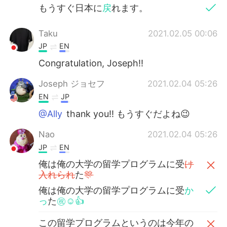
もうすぐ日本に
戻
れます。
Taku
2021.02.05 00:06
JP
EN
Congratulation, Joseph!!
Joseph ジョセフ
2021.02.04 05:26
EN
JP
@Ally
thank you!! もうすぐだよね😉
Nao
2021.02.04 05:26
JP
EN
俺は俺の大学の留学プログラムに受
け
入れられ
た
🎊
俺は俺の大学の留学プログラムに受
か
っ
た
㊗️☺️👍
この留学プログラムというのは今年の