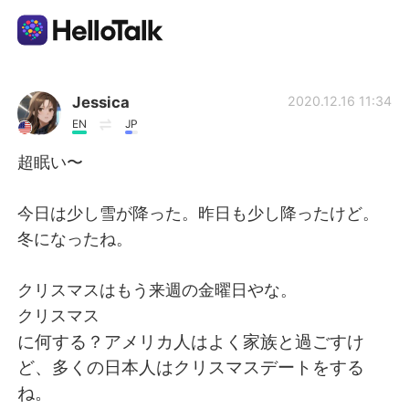
Language Exchange App
Jessica
2020.12.16 11:34
EN
JP
AI Grammar Checker
超眠い〜
English
今日は少し雪が降った。昨日も少し降ったけど。
冬になったね。
简体中文
繁體中文
クリスマスはもう来週の金曜日やな。
クリスマス
Español
العربية
に何する？アメリカ人はよく家族と過ごすけ
ど、多くの日本人はクリスマスデートをする
Français
Deutsch
ね。