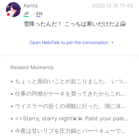
Kenta
2020.12.16 11:43
JP
EN
雪降ったんだ！ こっちは寒いだけだよ🥶
Open HelloTalk to join the conversation
Related Moments
ちょっと面白いことが起こりました。 いつもと同じで、私は患者が立ち上がって歩く能力を評価しました。患者さんは、男の人です。彼は「catheter drainage bag」があります。頑張って立...
仕事の同僚がケーキを買ってきたからこれから食べる予定〜✨✨ 歯科クリニックで働いてる割には、みんな糖分の取りすぎのような気もするなー😂😂 🦷今日のポイント🦷: お菓子を食べたり、糖分の高い飲...
ウイスラーの近くの湖観に行った。湖に泳げるための浮きドックがあったけど汀線に散歩しただけ。 (Any mistakes?😀) Visited a lake with some friends ...
⭐️⭐️Starry, starry night💫💫 Paint your palette blue and gray Look out on a summer’s day With eyes ...
今夜は甘いリブを圧力鍋とバーベキューで焼いた Tonight I made sweet ribs using a pressure cooker and barbecue そして、パルメザンチ...