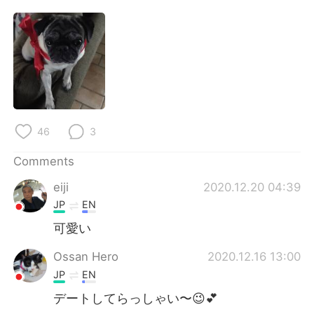
日本語
한국어
Русский
ไทย
Indonesia
Italiano
Türkçe
Tiếng Việt
46
3
Português
Comments
eiji
2020.12.20 04:39
JP
EN
可愛い
Ossan Hero
2020.12.16 13:00
JP
EN
デートしてらっしゃい〜😉💕