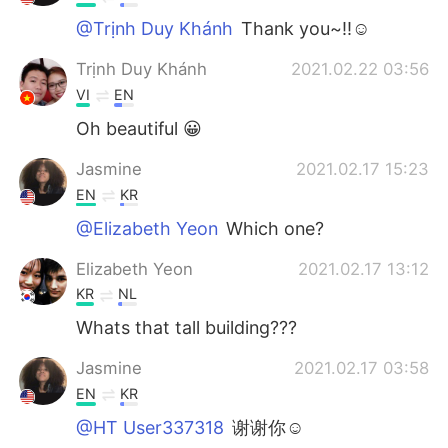
@Trịnh Duy Khánh
Thank you~!!☺️
Trịnh Duy Khánh
2021.02.22 03:56
VI
EN
Oh beautiful 😀
Jasmine
2021.02.17 15:23
EN
KR
@Elizabeth Yeon
Which one?
Elizabeth Yeon
2021.02.17 13:12
KR
NL
Whats that tall building???
Jasmine
2021.02.17 03:58
EN
KR
@HT User337318
谢谢你☺️