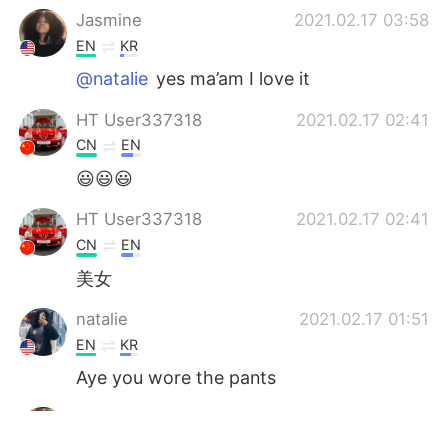
Jasmine
2021.02.17 03:58
EN
KR
@natalie
yes ma’am I love it
HT User337318
2021.02.17 02:41
CN
EN
😃😃😃
HT User337318
2021.02.17 02:41
CN
EN
美女
natalie
2021.02.17 01:51
EN
KR
Aye you wore the pants
Jasmine
2021.02.17 01:46
EN
KR