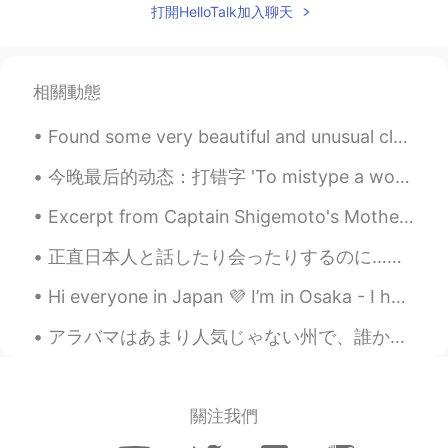
打開HelloTalk加入聊天
@Eric G
There’s nothing you can’t do🙆🏽‍♀️
Eric G
2021.02.17 01:25
相關動態
CN
EN
Concrete jungle where dreams are made
Found some very beautiful and unusual cloud formations over Japan’s Sacred Mount Fuji. These phot...
of
今晚最后的动态：打错字 'To mistype a word' Oh, sorry, I mistyped! Thanks everyone! Have a good night's sl...
Jasmine
2021.02.17 01:19
Excerpt from Captain Shigemoto's Mother by Jun'ichirō Tanizaki. I should never have given her up...
EN
KR
@HOBO
hopefully it gets warmer by then
正直日本人と話したり会ったりするのに…飽きたというか、そこによる疲れが溜まってきました。長続きしたいことがほとんとですし、話さなくなったら"やっぱり表層的な関係しか築けることが出来ない"と絶望し...
because it’s wayyy too cold outside
Hi everyone in Japan 💜 I’m in Osaka - I have lived here for 7 months now 🥳 I was wondering, how ...
Jasmine
2021.02.17 01:18
アラバマはあまり人気じゃない州で、誰かは私に「アラバマにはなにがありますか？」を聞いる時、いつも「あまりがない」を答えてます。それは嘘です。実は、私はただ知りません。😂😅ここに住んでいても。 だ...
EN
KR
@Халит Д.
Hopefully I can go there
someday~
關注我們
Jasmine
2021.02.17 01:18