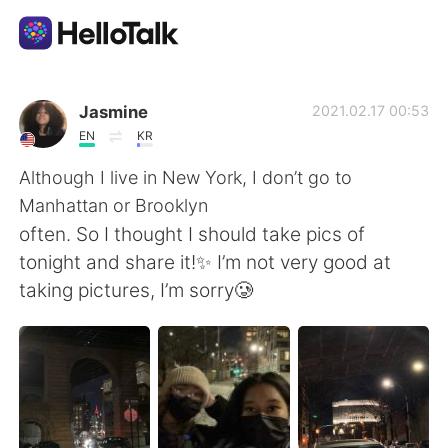
語言交換應用
Jasmine
2021.02.17 00:53
EN
KR
AI Grammar Checker
Although I live in New York, I don’t go to
Manhattan or Brooklyn
繁體中文
often. So I thought I should take pics of
tonight and share it!✨ I’m not very good at
taking pictures, I’m sorry🥲
English
简体中文
Español
العربية
Français
Deutsch