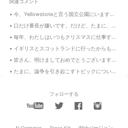
関連コメント
今、Yellowstoneと言う国立公園にいます。もともと、Yellow Stoneの綺麗で人気所だけを見たかったです。写真を撮ることが大好きだから。たとえば、Old FaithfulとGran...
口だけ番長が嫌いです。だけど、たまに、私も口だけ番長になってます。😩神様助けて〜 Based on this image, what English expression can you th...
毎年、わたしはいつもクリスマスに仕事するを選びます。クリスマスにはいつも寂しい感じて、その感じを忘れるため、仕事してます。 仕事は鎮痛剤そうです。一時的に助けます。 家に帰る時間ように、鎮痛剤の...
イギリスとスコットランドに行ったからもう一年がたったんだ！ ネシーとかお女王様とかパウルマカートニーとかハリーポッターを見なかったのに本当に充実していた。笑 彼らがよく歩いたのと同じ道を歩くこと...
皆さん、明けましておめでとうございます！これからもよろしくお願いします！ナイチャちゃんも挨拶したい！😸 この10年は私に一番刺激的なものでした。 Cheers! カンパイ！ 新年の抱負があり...
たまに、論争を引き起こすトピックについて話すのことが好きです。飛行機でParasiteの映画を見ました。１つの面白いアジアの社会のことを示しました。なんか、私たちは西洋の標準が常に最高であると信...
フォローする
Webバージョン
AI Grammar
Press Kit