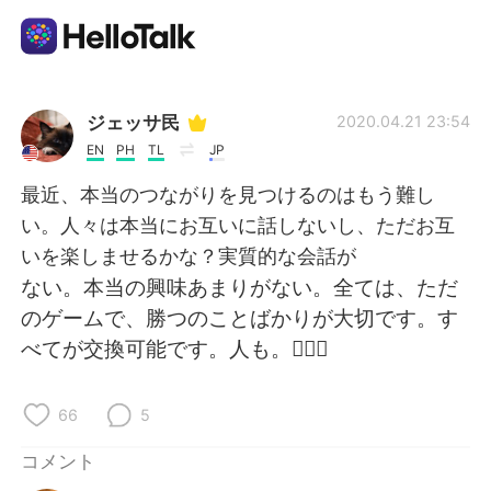
語学交換アプリ
ジェッサ民
2020.04.21 23:54
EN
PH
TL
JP
AI Grammar Checker
最近、本当のつながりを見つけるのはもう難し
い。人々は本当にお互いに話しないし、ただお互
日本語
いを楽しませるかな？実質的な会話が
ない。本当の興味あまりがない。全ては、ただ
のゲームで、勝つのことばかりが大切です。す
English
简体中文
べてが交換可能です。人も。🤷🏻‍♀️
繁體中文
Español
66
5
العربية
Français
コメント