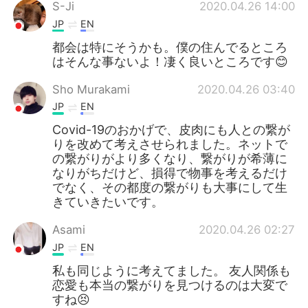
Deutsch
한국어
S-Ji
2020.04.26 14:00
JP
EN
Русский
ไทย
都会は特にそうかも。僕の住んでるところ
はそんな事ないよ！凄く良いところです😊
Indonesia
Italiano
Sho Murakami
2020.04.26 03:40
JP
EN
Türkçe
Tiếng Việt
Covid-19のおかげで、皮肉にも人との繋が
Português
りを改めて考えさせられました。ネットで
の繋がりがより多くなり、繋がりが希薄に
なりがちだけど、損得で物事を考えるだけ
でなく、その都度の繋がりも大事にして生
きていきたいです。
Asami
2020.04.26 02:27
JP
EN
私も同じように考えてました。 友人関係も
恋愛も本当の繋がりを見つけるのは大変で
すね😣