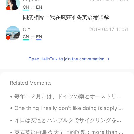
CN
EN
同病相怜！我在疯狂准备英语考试😂
Cici
2019.04.17 10:51
CN
EN
good luck
Shining
2019.04.17 10:47
Open HelloTalk to join the conversation
CN
EN
好想拍一篇英文阅读给你看😂
Related Moments
Wmt.
2019.04.17 10:41
毎年１２月には、ドイツの南とオーストリアでクランプスということがあります。クランプスは、伝説の怖い生物です。通りを歩きながら悪い子供に罰を与えます。主に木の棒で子供や女性を打ちます。僕はドイツの...
CN
DE
加油😄
One thing I really don't like doing is applying for modules~My god it's so annoying and time cons...
阿筠
2019.04.17 10:36
昨日は友達とハンブルクでサイクリングをしました。良い天気でした。少し暖かったので、春の感じでした。😄 しかしレストランやお店全部閉まっています。ハンブルクで毎年11月からクリスマスマーケットがあ...
CN
EN
英式英语的课 今天早上的问题：more than plenty 这个英文说法是什么意思？ Plenty - 很多/足够/不少 比如说： A: should we hurry up? B: ...