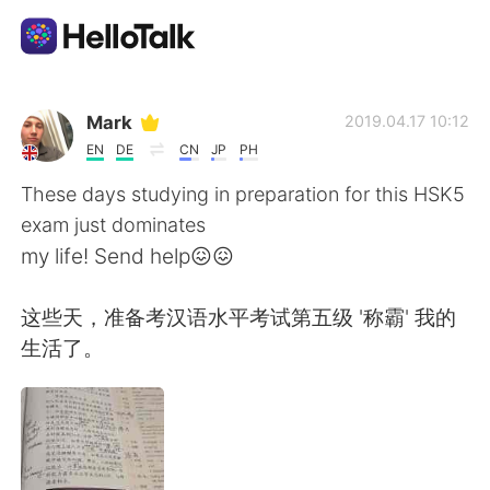
Language Exchange App
Mark
2019.04.17 10:12
EN
DE
CN
JP
PH
AI Grammar Checker
These days studying in preparation for this HSK5
exam just dominates
English
my life! Send help😖😖
这些天，准备考汉语水平考试第五级 '称霸' 我的
简体中文
繁體中文
生活了。
Español
العربية
Français
Deutsch