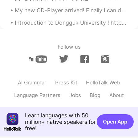
我也在准备英语考试😂
My new CD-Player arrived! Finally I can do the listening exercises in my textbooks but I can't us...
阿筠
2019.04.17 10:36
Introduction to Dongguk University ! https://m.youtube.com/watch?v=YN8abFzNyM4&feature=share C...
CN
EN
加油❤
Moi
2019.04.17 10:34
Follow us
CN
EN
These days studying in preparation for
TEM-4 just dominates my life!
AI Grammar
Press Kit
HelloTalk Web
鲁鲁V
2019.04.17 10:29
CN
EN
Language Partners
Jobs
Blog
About
左边的文章“睡眠、自然地醒来”，中国人不
会这么写的😄
Learn languages with 50
Sophia
2019.04.17 10:24
million+ native speakers for
Open App
free!
CN
EN