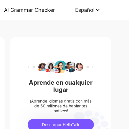
AI Grammar Checker
Español
Aprende en cualquier
lugar
¡Aprende idiomas gratis con más
de 50 millones de hablantes
nativos!
Descargar HelloTalk