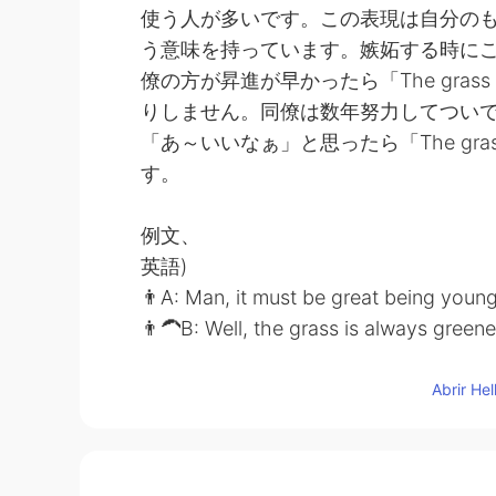
使う人が多いです。この表現は自分の
う意味を持っています。嫉妬する時に
僚の方が昇進が早かったら「The grass is al
りしません。同僚は数年努力してつい
「あ～いいなぁ」と思ったら「The grass is a
す。
例文、
英語)
👨A: Man, it must be great being youn
👨‍🦱B: Well, the grass is always green
because they are young, there could a
日本語）
Abrir He
👨Aさん: あ～その人はまだ若いから
👨‍🦱Bさん: まあ、隣の芝生は青
けではないです。）