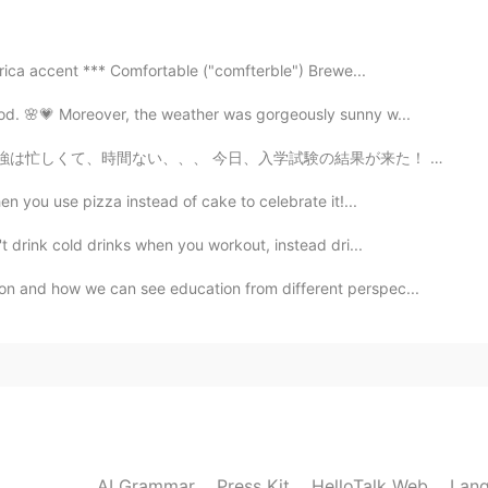
greener on the other side.」を使って文章を作って
erica accent *** Comfortable ("comfterble") Brewe...
げたら時間がある時に訂正してあげます〜是非使っ
ood. 🌸💗 Moreover, the weather was gorgeously sunny w...
学試験の結果が来た！ 大学を合格しました🥺 I passed university entrance ex...
で聞いてください。なるべくコメントを返します。
らえると嬉しいです！🙇
en you use pizza instead of cake to celebrate it!...
t drink cold drinks when you workout, instead dri...
n and how we can see education from different perspec...
AI Grammar
Press Kit
HelloTalk Web
Lang