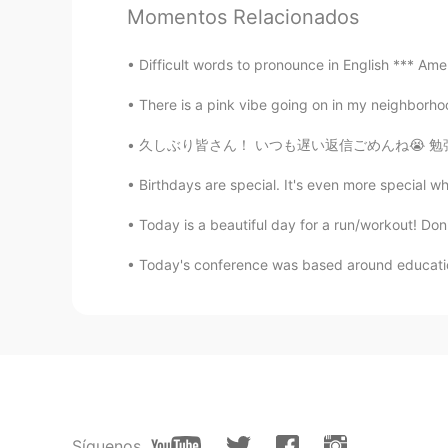
Momentos Relacionados
☆★宿題として「The grass is always 
Difficult words to pronounce in English *** Am
みましょう！コメントセクションにあ
てみてください！
There is a pink vibe going on in my neighborh
久しぶり皆さん！ いつも遅い返信ごめんね😭 勉強は忙しくて、時間ない、、、 今日、入
何か質問があればコメントセクション
もし日本語の間違いがあれば訂正しても
Birthdays are special. It's even more special wh
Today is a beautiful day for a run/workout! Don'
Today's conference was based around educatio
79
13
Síguenos