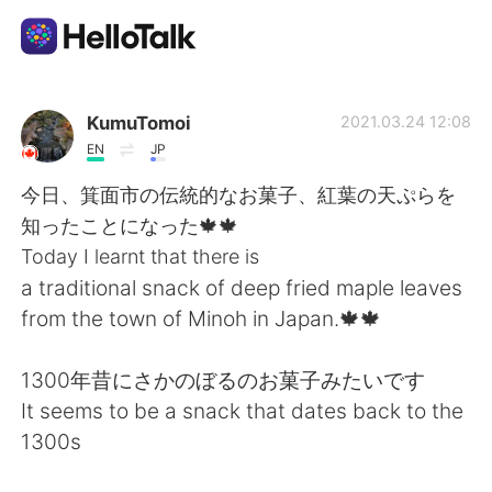
Language Exchange App
KumuTomoi
2021.03.24 12:08
EN
JP
AI Grammar Checker
今日、箕面市の伝統的なお菓子、紅葉の天ぷらを
知ったことになった🍁🍁
English
Today I learnt that there is
a traditional snack of deep fried maple leaves
from the town of Minoh in Japan.🍁🍁
简体中文
繁體中文
1300年昔にさかのぼるのお菓子みたいです
Español
العربية
It seems to be a snack that dates back to the
1300s
Français
Deutsch