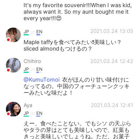
It's my favorite souvenir!!!When I was kid,
always want it. So my aunt bought me it
every year!!!😍
2021.03.24 13:05
JP
EN
Maple taffyを食べてみたい❗美味しい？
sliced almondもつけるの？
Chihiro
2021.03.24 12:42
JP
EN
@KumuTomoi
衣がほんのり甘い味付けに
なってるの。中国のフォーチューンクッキ
ーみたいな味だよ！
Aya
2021.03.24 12:41
JP
EN
えー、食べたことない。でもシソ の天ぷら
やタラの芽はとても美味しいので、紅葉も
きっと美味しいでしょうね。ただ、お菓子