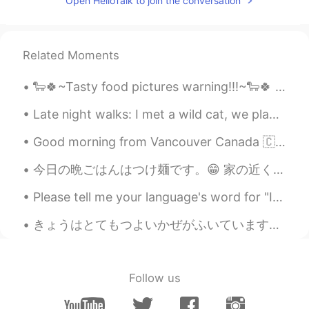
Open HelloTalk to join the conversation
@Kamon நன்றி
びっくりしますね
KumuTomoi
2021.03.24 12:35
EN
JP
Related Moments
@Emi
添削ありがとうございました❗
🐑🍀~Tasty food pictures warning!!!~🐑🍀 ~今日は暑いと晴れです~いい天気ですよ~ (四日前に)、私の兄さんに上げるケーキですよ。兄さんのお誕生日は今月。これ...
Chihiro
2021.03.24 12:22
Late night walks: I met a wild cat, we played "peek a boo"🙈🙉🐈 I am sure if a stranger saw me they...
JP
EN
紅葉の天ぷら、ほんのり甘くて美味しいよ
Good morning from Vancouver Canada 🇨🇦! Made breakfast 🍳 sunny side eggs short ribs English muffin...
ねー✨
今日の晩ごはんはつけ麺です。😁 家の近くのある店にいつも台湾まぜそばを食べに行ってましたが、もともとつけ麺の専門の店なので、今日それを食べてみました。😊 美味しかったです。何回も食べるほど美...
Emi
2021.03.24 12:14
Please tell me your language's word for "Icecream" this is my little sister Violet btw, she was ...
JP
EN
ES
SV
きょうはとてもつよいかぜがふいています。- Very strong wind is blowing today. I took an evening walk in my neighborho...
今日、箕面市の伝統的なお菓子、紅葉
の天ぷらを知
ったことになっ
た🍁🍁
今日、箕面市の伝統的なお菓子、紅葉
の天ぷらを知
りまし
た🍁🍁
Follow us
1300年昔
にさ
か
のぼ
る
の
お菓子みたい