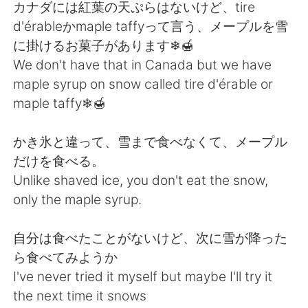
日本語
한국어
カナダには紅葉の天ぷらはないけど、tire
d'érableかmaple taffyって言う、メープルを雪
Русский
ไทย
に掛けるお菓子があります❄🍯
We don't have that in Canada but we have
Indonesia
Italiano
maple syrup on snow called tire d'érable or
maple taffy❄🍯
Türkçe
Tiếng Việt
かき氷と違って、雪まで食べなくて、メープル
Português
だけを食べる。
Unlike shaved ice, you don't eat the snow,
only the maple syrup.
自分は食べたことがないけど、次に雪が降った
ら食べてみようか
I've never tried it myself but maybe I'll try it
the next time it snows