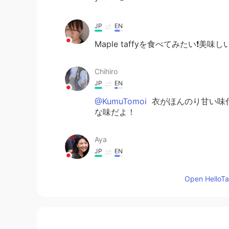
JP
EN
Maple taffyを食べてみたい❗美味しい
Chihiro
JP
EN
@KumuTomoi
衣がほんのり甘い味
な味だよ！
Aya
JP
EN
えー、食べたことない。でもシソ 
Open HelloTal
美味しいでしょうね。ただ、お菓子
KumuTomoi
EN
JP