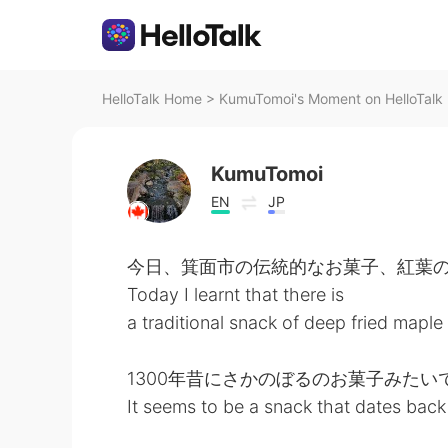
HelloTalk Home
>
KumuTomoi's Moment on HelloTalk
KumuTomoi
EN
JP
今日、箕面市の伝統的なお菓子、紅葉の
Today I learnt that there is
a traditional snack of deep fried mapl
1300年昔にさかのぼるのお菓子みたい
It seems to be a snack that dates back