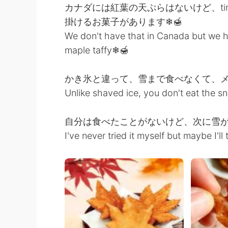
カナダには紅葉の天ぷらはないけど、tire d
掛けるお菓子があります❄🍯
We don't have that in Canada but we h
maple taffy❄🍯
かき氷と違って、雪まで食べなくて、
Unlike shaved ice, you don't eat the s
自分は食べたことがないけど、次に雪
I've never tried it myself but maybe I'll 