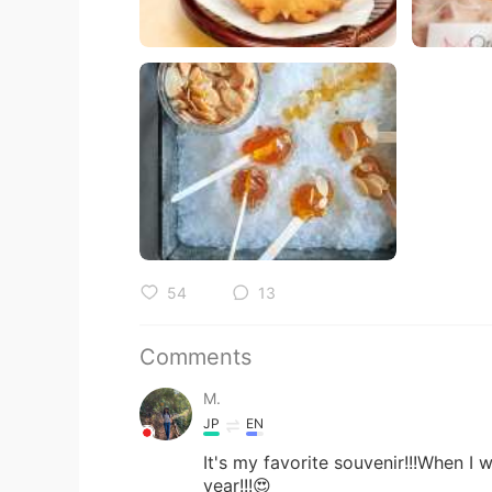
54
13
Comments
M.
JP
EN
It's my favorite souvenir!!!When I
year!!!😍