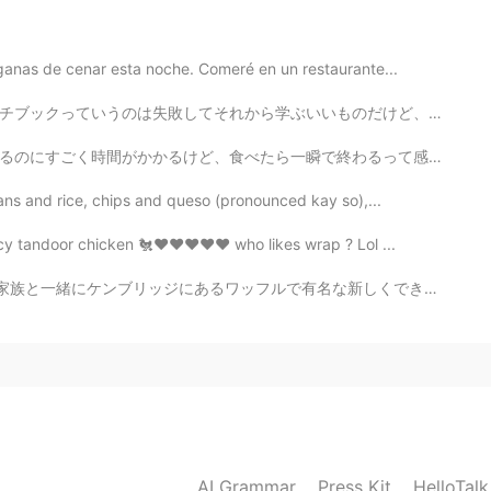
てみたいです！😊
anas de cenar esta noche. Comeré en un restaurante...
2021.03.24 12:40
ものだけど、その分相当下手な絵も入っているのであえて見せない。とはいえ断る理由が思いつかなくて、仕方なく見...
ね😊
終わるって感じじゃない？ ちゃんと準備をしても、結果がハズレだったこともあるし、思ったより美味しかったこと...
2021.03.24 12:39
ans and rice, chips and queso (pronounced kay so),...
y tandoor chicken 🐔❤️❤️❤️❤️❤️ who likes wrap ? Lol ...
で有名な新しくできたレストランに行きました ^_^ 私はチョコレートソース、マシュマロ、バニラアイスク...
2021.03.24 12:36
2021.03.24 12:35
AI Grammar
Press Kit
HelloTal