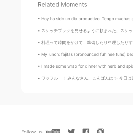
Related Moments
@Chihiro
甘いって意外ですね。食べ
Hoy ha sido un día productivo. Tengo muchas g
KumuTomoi
EN
JP
スケッチブックを見せるように頼まれた。スケッチブックっていうのは失敗してそれから学ぶいい
@Mei
そうですか。食べたくなります
料理って時間をかけて、準備したり料理したりするのにすごく時間がかかるけど、食べたら一瞬で
Sherri
My lunch: fajitas (pronounced fuh hee tuhs) be
JP
EN
I made some wrap for dinner with herb and spic
すごく興味深い！！🤩👍👍👍
ワッフル！！ みんなさん、こんばんは ✨ 今日は家族と一緒にケンブリッジにあるワッフル
KumuTomoi
EN
JP
@Kamon நன்றி
びっくりしますね
KumuTomoi
EN
JP
Follow us