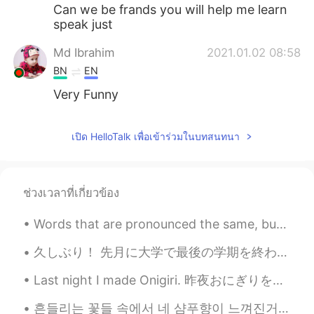
Can we be frands you will help me learn
speak just
Md Ibrahim
2021.01.02 08:58
BN
EN
Very Funny
เปิด HelloTalk เพื่อเข้าร่วมในบทสนทนา
ช่วงเวลาที่เกี่ยวข้อง
Words that are pronounced the same, but spelt differently ~~~~~~~~~~~~~~~~~~~~~~~~~~~~~~~~~~~~ Kn...
久しぶり！ 先月に大学で最後の学期を終わった😊 卒業生になった！イェーイ~ だけど、ちょっと変な感じと思う 最近は、ちはやふるの映画1~3を見た。 楽しかった これらの映画の音楽はとても美しい...
Last night I made Onigiri. 昨夜おにぎりを作りました。 My Onigiri were giant size. 私のおにぎりは巨大なサイズでした。 They tas...
흔들리는 꽃들 속에서 네 샴푸향이 느껴진거야 I really love this song haha #yourshampooscentintheflowers # JangBe...