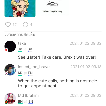
Deutsch
日本語
한국어
Русский
57
4
Indonesia
Italiano
แสดงความคิดเห็น
Türkçe
Tiếng Việt
taka
2021.01.02 09:32
Português
JP
SV
See u later! Take care. Brexit was over!
insect_the_brave
2021.01.02 09:18
KR
EN
When the cute calls, nothing is obstacle
to get appointment
Md Ibrahim
2021.01.02 09:03
BN
EN