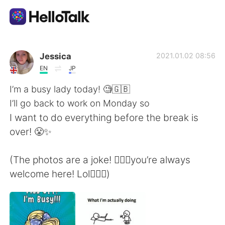
แอปแลกเปลี่ยนทางภาษา
Jessica
2021.01.02 08:56
EN
JP
AI Grammar Checker
I’m a busy lady today! 🧐🇬🇧
I’ll go back to work on Monday so
ไทย
I want to do everything before the break is
over! 😤✨
English
简体中文
(The photos are a joke! 💁🏼‍♀️you’re always
welcome here! Lol🙋🏼‍♀️)
繁體中文
Español
العربية
Français