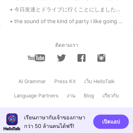
今日友達とドライブに行くことにしました。そこに、男の子は僕のとなりに座りました。彼は動物の森の本を読んでいて、英語で単語の意味を尋ねました。その後、僕にプレゼントをくれました。動物の森スコッチテ...
the sound of the kind of party i like going to😌 私が好きなパーティーはこんな感じ así suenan las fiestas que me en...
ติดตามเรา
AI Grammar
Press Kit
เว็บ HelloTalk
Language Partners
งาน
Blog
เกี่ยวกับ
เรียนภาษากับเจ้าของภาษา
เปิดแอป
กว่า 50 ล้านคนได้ฟรี!