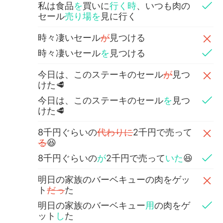
私は食品
を
買いに
行く時
、いつも肉の
セール
売り場を
見に行く
時々凄いセール
が
見つける
時々凄いセール
を
見つける
今日は、このステーキのセール
が
見つ
けた🥩
今日は、このステーキのセール
を
見つ
けた🥩
8千円ぐらいの
代わりに
2千円で売って
る
😆
8千円ぐらいの
が
2千円で売って
いた
😆
明日の家族のバーベキューの肉をゲッ
ト
だっ
た
明日の家族のバーベキュー
用
の肉をゲ
ット
し
た