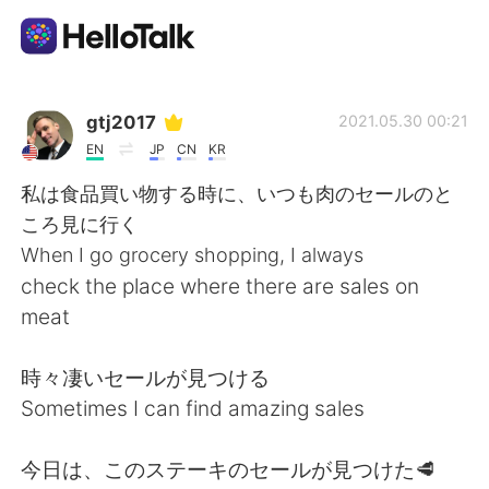
Dil Değişimi Uygulaması
gtj2017
2021.05.30 00:21
EN
JP
CN
KR
AI Grammar Checker
私は食品買い物する時に、いつも肉のセールのと
ころ見に行く
Türkçe
When I go grocery shopping, I always
check the place where there are sales on
meat
English
简体中文
時々凄いセールが見つける
繁體中文
Español
Sometimes I can find amazing sales
العربية
Français
今日は、このステーキのセールが見つけた🥩