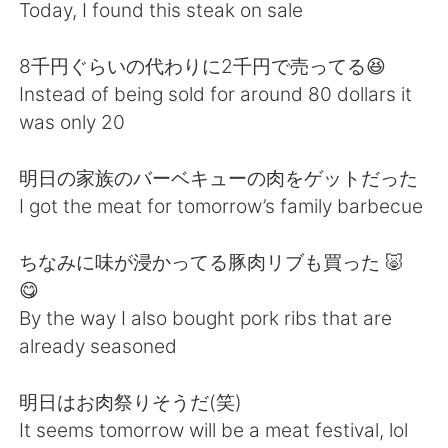
Deutsch
日本語
Today, I found this steak on sale
한국어
Русский
8千円ぐらいの代わりに2千円で売ってる😆
Instead of being sold for around 80 dollars it
ไทย
Indonesia
was only 20
Italiano
Tiếng Việt
明日の家族のバーベキューの肉をゲットだった
I got the meat for tomorrow’s family barbecue
Português
ちなみに味が浸かってる豚肉リブも買った 🐷
😋
By the way I also bought pork ribs that are
already seasoned
明日はお肉祭りそうだ(笑)
It seems tomorrow will be a meat festival, lol