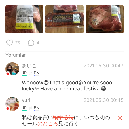
75
4
Yorumlar
あいこ
2021.05.30 00:47
JP
EN
Woooow😍That's good👍You're sooo
lucky✨ Have a nice meat festival😁
yuri
2021.05.30 00:45
JP
EN
私は食品買い
物する時
に、いつも肉の
セール
のところ
見に行く