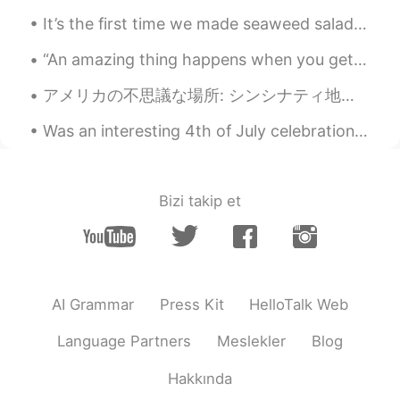
It’s the first time we made seaweed salad. Thanks to my hellotalk friend for translating instruct...
“An amazing thing happens when you get honest with yourself and start doing what you love, what m...
アメリカの不思議な場所: シンシナティ地下鉄 1912年にアメリカ合衆国オハイオ州シンシナティで地下鉄建設が行なわれていました。建設工事は1920年に始まりました。ですが、インフレや株式の下落...
Was an interesting 4th of July celebration, got to visit my second favorite city😌. -New York➡️C...
Bizi takip et
AI Grammar
Press Kit
HelloTalk Web
Language Partners
Meslekler
Blog
Hakkında