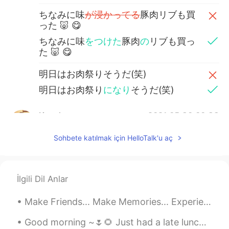
ちなみに味
が浸かってる
豚肉リブも買
った 🐷 😋
ちなみに味
をつけた
豚肉
の
リブも買っ
た 🐷 😋
明日はお肉祭りそうだ(笑)
明日はお肉祭り
になり
そうだ(笑)
Kanako
2021.05.30 00:33
JP
EN
Sohbete katılmak için HelloTalk'u aç
8千円→2千円!! すごい🤩 これならお肉祭り
がどんどん出来ますね😋🍖🥩🍗✨
lirucca りるか
2021.05.30 00:25
İlgili Dil Anlar
JP
EN
Make Friends... Make Memories... Experience things you will remember forever. You are never to yo...
Meat festival!! Sounds awesome!!😆😆
Good morning ~🌷🌻 Just had a late lunch maybe more like “ Liner” when you join Lunch and dinner t...