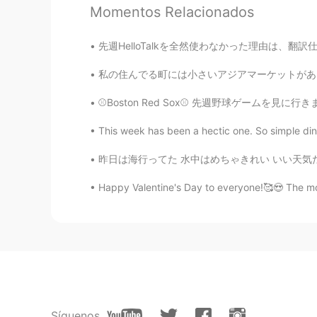
Momentos Relacionados
Tilly・ティリ
先週HelloTalkを全然使わなかった理由は、翻訳仕事を受かりました！フリーランス小さ
EN
JP
@Kana
修正してくれてありがとうご
私の住んでる町には小さいアジアマーケットがあるけど、いろいろな日本の食品を売ってる。 I
⚾️Boston Red Sox⚾️ 先週野球ゲームを見に行きました。 私の人生で初め
Kana
JP
EN
This week has been a hectic one. So simple dinn
Sooo cute❤❤
昨日は海行ってた 水中はめちゃきれい いい天気だった I went to the be
Happy Valentine's Day to everyone!🥰😍 The most 
Kana
JP
EN
冬休みに入りましたので
ので
久しぶ
冬休みに入りましたので久しぶりに
Síguenos