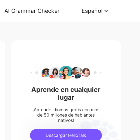
AI Grammar Checker
Español
Aprende en cualquier
lugar
¡Aprende idiomas gratis con más
de 50 millones de hablantes
nativos!
Descargar HelloTalk