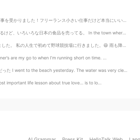
2020.12.27 10:22
い仕事だけど本当にいい経験になると思います。仕事は漫画を日本語から英語まで翻訳します。これからもっといい経...
ざいます💕
n the town where I live, there’s a small Asian market...
て野球競技場に行きました。😆 雨も降るし,思ったよりとても長いゲームだったので退屈でした。☔ 2時間以上...
2020.12.27 10:21
er’s are my go to when I’m running short on time. ...
ach yesterday. The water was very clear. The weather ...
important life lesson about true love... is to lo...
2020.12.27 10:21
りにネイルを塗ってもらいました！
ネイルを塗ってもらいました！
AI Grammar
Press Kit
HelloTalk Web
Lang