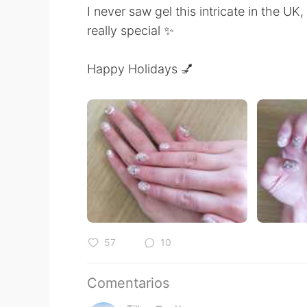
I never saw gel this intricate in the UK,
really special ✨
Happy Holidays 💅
57
10
Comentarios