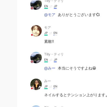
Tilly・ティリ
EN
JP
@モア
ありがとうございます💞
モア
JP
EN
素敵‼
Tilly・ティリ
EN
JP
@みー
本当にそうですよね😁
みー
JP
EN
ネイルするとテンション上がりますよ