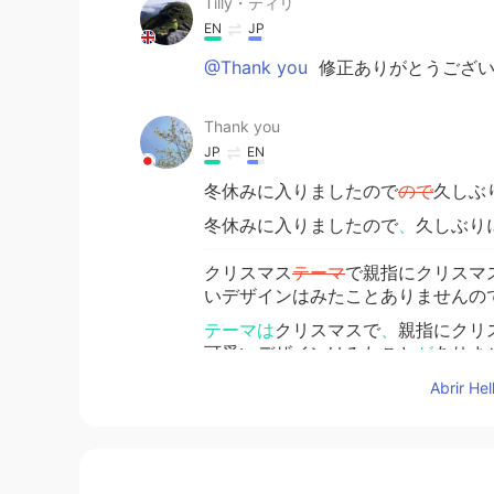
Tilly・ティリ
EN
JP
@Thank you
修正ありがとうございます🌟
Thank you
JP
EN
冬休みに入りましたので
ので
久しぶ
冬休みに入りましたので
、
久しぶり
クリスマス
テーマ
で親指にクリスマ
いデザインはみたことありませんの
テーマは
クリスマスで
、
親指にクリ
可愛いデザインはみたこと
が
ありま
Abrir He
Tilly・ティリ
EN
JP
@Kana
Thank you 😽