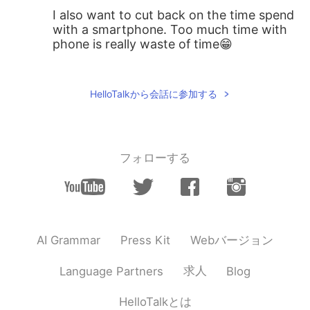
I also want to cut back on the time spend
with a smartphone. Too much time with
phone is really waste of time😁
ImDj
2020.01.02 04:52
JP
EN
HelloTalkから会話に参加する
I'm sure it's very important to look back
on myself and realize the need for
improvement. 自分を振り返り、改善の必
要性を認識することが、非常に重要である
フォローする
と感じています。
nori
2020.01.02 04:44
JP
EN
ミニマリズム精神を磨く👍
Webバージョン
AI Grammar
Press Kit
Natsu なつ
2020.01.02 04:12
求人
Language Partners
Blog
JP
FR
HelloTalkとは
新聞や本を読んで読解力を上げる！