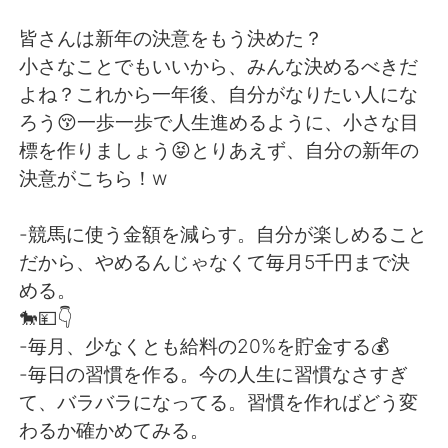
Deutsch
한국어
皆さんは新年の決意をもう決めた？
Русский
ไทย
小さなことでもいいから、みんな決めるべきだ
よね？これから一年後、自分がなりたい人にな
Indonesia
Italiano
ろう😚一歩一歩で人生進めるように、小さな目
標を作りましょう😝とりあえず、自分の新年の
Türkçe
Tiếng Việt
決意がこちら！w
Português
-競馬に使う金額を減らす。自分が楽しめること
だから、やめるんじゃなくて毎月5千円まで決
める。
🐎💴👇
-毎月、少なくとも給料の20%を貯金する💰
-毎日の習慣を作る。今の人生に習慣なさすぎ
て、バラバラになってる。習慣を作ればどう変
わるか確かめてみる。