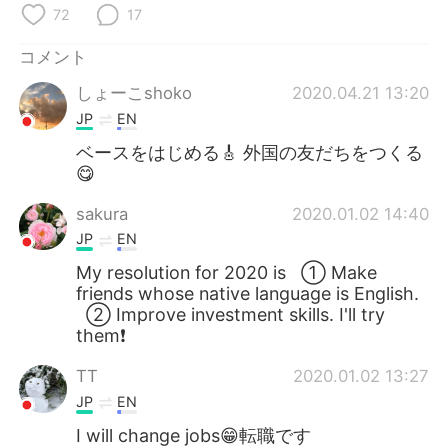
72
17
コメント
しょーこshoko
2020.04.21 13:20
JP
EN
ベースをはじめる🎸 外国の友だちをつくる
😋
sakura
2020.01.02 14:40
JP
EN
My resolution for 2020 is ① Make
friends whose native language is English.
② Improve investment skills. I'll try
them❗️
TT
2020.01.02 13:27
JP
EN
I will change jobs😁転職です