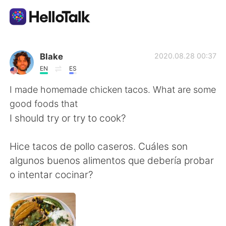
Dil Değişimi Uygulaması
Blake
2020.08.28 00:37
EN
ES
AI Grammar Checker
I made homemade chicken tacos. What are some
good foods that
Türkçe
I should try or try to cook?
Hice tacos de pollo caseros. Cuáles son
English
简体中文
algunos buenos alimentos que debería probar
o intentar cocinar?
繁體中文
Español
العربية
Français