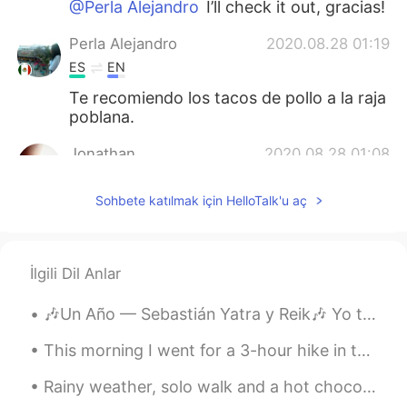
@Perla Alejandro
I’ll check it out, gracias!
Perla Alejandro
2020.08.28 01:19
ES
EN
Te recomiendo los tacos de pollo a la raja
poblana.
Jonathan
2020.08.28 01:08
ES
EN
Sohbete katılmak için HelloTalk'u aç
@Blake
good luck!! Go ahead.
Elena
2020.08.28 01:07
ES
EN
İlgili Dil Anlar
@Blake
y para tomar recomiendo un vino
🎶Un Año — Sebastián Yatra y Reik🎶 Yo te conocí en primavera Me miraste tú de primera De un veran...
tinto 🍷
This morning I went for a 3-hour hike in the woods and in the mountains. Here are just a few of t...
ISA
2020.08.28 01:07
ES
EN
Rainy weather, solo walk and a hot chocolate. A perfect combination on a Friday evening. Have a b...