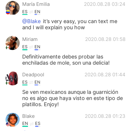
María Emilia
2020.08.28 03:24
ES
EN
@Blake
it’s very easy, you can text me
and I will explain you how
Miriam
2020.08.28 01:58
ES
EN
Definitivamente debes probar las
enchiladas de mole, son una delicia!
Deadpool
2020.08.28 01:44
ES
EN
Se ven mexicanos aunque la guarnición
no es algo que haya visto en este tipo de
platillos. Enjoy!
Blake
2020.08.28 01:23
EN
ES