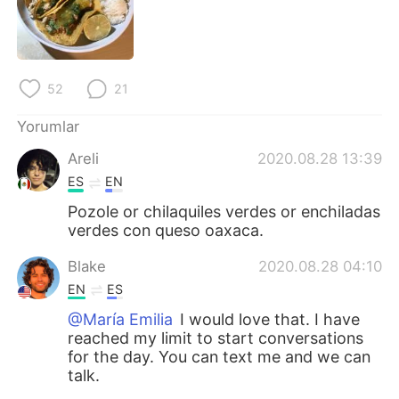
Deutsch
日本語
한국어
Русский
52
21
ไทย
Indonesia
Yorumlar
Italiano
Tiếng Việt
Areli
2020.08.28 13:39
ES
EN
Português
Pozole or chilaquiles verdes or enchiladas
verdes con queso oaxaca.
Blake
2020.08.28 04:10
EN
ES
@María Emilia
I would love that. I have
reached my limit to start conversations
for the day. You can text me and we can
talk.