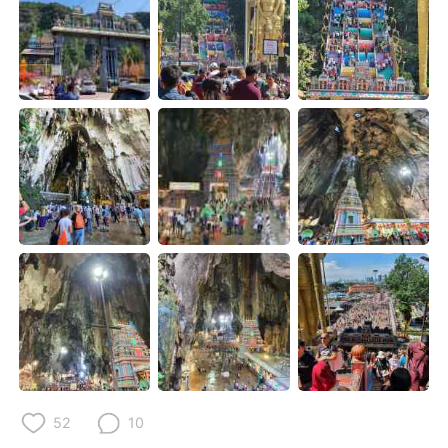
Deutsch
한국어
Русский
ไทย
Indonesia
Italiano
Türkçe
Tiếng Việt
Português
52
10