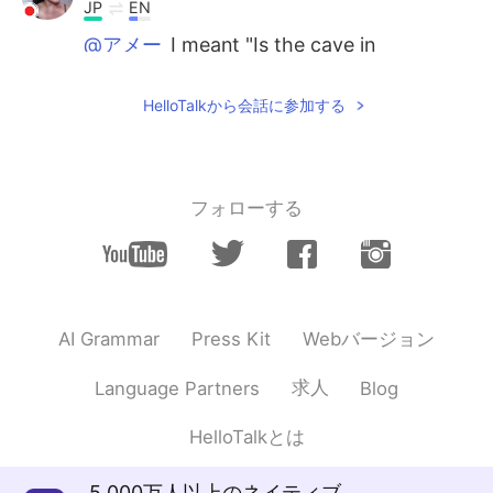
JP
EN
@アメー
I meant "Is the cave in
Singapore?"
HelloTalkから会話に参加する
アメー
2019.10.27 08:34
EN
JP
Should be brother-in-law 義兄
フォローする
celica
2019.10.27 08:27
JP
EN
シンガポールにあるのですか？？☺
Webバージョン
AI Grammar
Press Kit
求人
Language Partners
Blog
HelloTalkとは
5,000万人以上のネイティブ