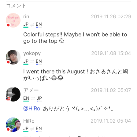
コメント
rin
2019.11.26 02:29
JP
EN
Colorful steps!! Maybe I won’t be able to
go to the top 💦
yokopy
2019.11.08 15:04
JP
EN
I went there this August ! おさるさんと鳩
がいっぱい😂😂
アメー
2019.11.02 05:07
EN
JP
@HiRo
ありがとうヾ(｡>﹏<｡)ﾉﾞ✧*。
HiRo
2019.11.02 05:04
JP
EN