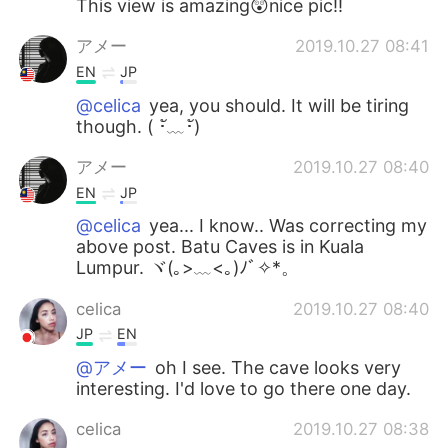
This view is amazing😲nice pic!!
アメー
2019.10.27 08:41
EN
JP
@celica
yea, you should. It will be tiring
though. ( ･ั﹏･ั)
アメー
2019.10.27 08:40
EN
JP
@celica
yea... I know.. Was correcting my
above post. Batu Caves is in Kuala
Lumpur. ヾ(｡>﹏<｡)ﾉﾞ✧*。
celica
2019.10.27 08:40
JP
EN
@アメー
oh I see. The cave looks very
interesting. I'd love to go there one day.
celica
2019.10.27 08:38