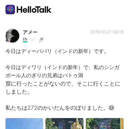
語学交換アプリ
アメー
2019.10.27 08:18
EN
JP
AI Grammar Checker
今日はディーパバリ（インドの新年）です。
日本語
今日はディワリ（インドの新年）で、私のシンガ
ポール人のぎりの兄弟はバトゥ洞
窟に行ったことがないので、そこに行くことに
English
简体中文
しました。
繁體中文
Español
私たちは272のかいだんをのぼりました。😅
العربية
Français