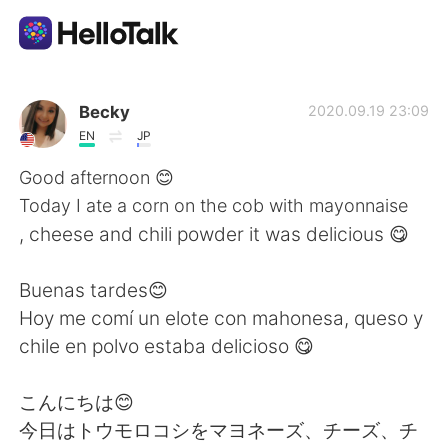
Ứng dụng trao đổi ngôn ngữ
Becky
2020.09.19 23:09
EN
JP
AI Grammar Checker
Good afternoon 😊
Today I ate a corn on the cob with mayonnaise
Tiếng Việt
, cheese and chili powder it was delicious 😋
Buenas tardes😊
English
简体中文
Hoy me comí un elote con mahonesa, queso y
chile en polvo estaba delicioso 😋
繁體中文
Español
こんにちは😊
العربية
Français
今日はトウモロコシをマヨネーズ、チーズ、チ