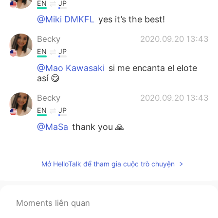
EN
JP
@Miki DMKFL
yes it’s the best!
Becky
2020.09.20 13:43
EN
JP
@Mao Kawasaki
si me encanta el elote
así 😋
Becky
2020.09.20 13:43
EN
JP
@MaSa
thank you 🙏
kyohei
2020.09.20 10:38
JP
EN
Mở HelloTalk để tham gia cuộc trò chuyện
Oh!!So,delicious!
Masakazu
2020.09.20 02:59
Moments liên quan
JP
EN