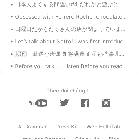
とうもろこし🌽
日本人よくする間違い#4 だれかと遊ぶと言いたい時に「play」使う人です！確かに翻訳したら、「遊ぶ」は「play」だけど、playはだいたい子供か動物が公園で遊んだりおもちゃで遊ぶことです ...
UKB HIRO
2020.09.20 02:26
Obsessed with Ferrero Rocher chocolates, my favorite 😍 🍫What kind of chocolates do you guys like?...
JP
ES
日曜日だからたくさんの店が閉まっています。暇だったので自転車で遊びに行ってきました。🚲 My thighs are burning, there’s too many hills in my ...
おいしそうですね🎵
Let’s talk about Natto! I was first introduced to this in Japan and loved it. It’s really good fo...
sario
2020.09.20 01:54
🇰🇷✍🏻韩语小班课 即将满员 追星那些事儿、韩综进化史、韩国特色饮食、玩转饭圈文化... ❓🤯韩语也能这样学？？ 👉不管你是零基础 还是韩语在学 👉不管你是喜爱韩国文化 还是想赴韩旅游留学 ...
JP
EN
Oh it must be delicious !! I understood
Before you talk...... listen Before you react ..... think Before you criticise ......wait Before...
you love powder !!
Miki DMKFL
2020.09.19 23:33
Theo dõi chúng tôi
JP
EN
i love street corn!!😁😁
Mao Kawasaki
2020.09.19 23:28
JP
ES
AI Grammar
Press Kit
Web HelloTalk
la comida mexicana! Me gusta el mote