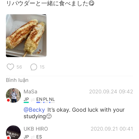
Deutsch
日本語
リパウダーと一緒に食べました😋
한국어
Русский
ไทย
Indonesia
Italiano
Türkçe
Português
56
15
Bình luận
MaSa
2020.09.24 09:42
JP
EN
PL
NL
@Becky
It’s okay. Good luck with your
studying🙂
UKB HIRO
2020.09.21 00:41
JP
ES