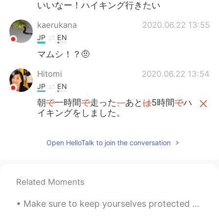
いいなー！ハイキング行きたい
kaerukana
2020.06.22 13:55
JP
EN
マムシ！？🤨
Hitomi
2020.06.22 13:54
JP
EN
朝
で
一時間
で
走った
、
あと
は
5時間
で
ハ
イキングをしました。
朝
に
一時間走ったあと
、
5時間ハイキン
グをしました。
Open HelloTalk to join the conversation
ハイキング
時
に80歳
な
おとうさん会い
ました、めっちゃ優しだった！
Related Moments
ハイキング
中
に
、
80歳
の
おとうさん
に
会いました、めっちゃ優し
い人
だっ
Make sure to keep yourselves protected when you are outside or working. Respect everyone and prot...
た！