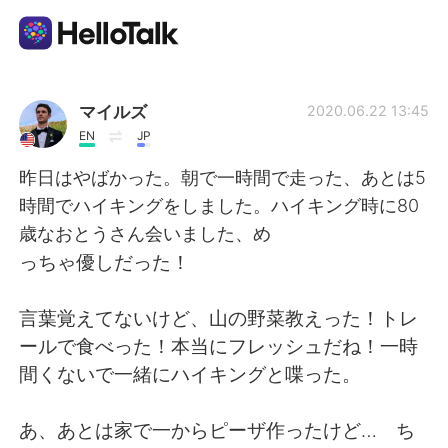
Language Exchange App
マイルズ
2020.06.22 13:45
EN
JP
AI Grammar Checker
昨日はやばかった。朝で一時間で走った、あとは5
時間でハイキングをしました。ハイキング時に80
English
歳なおとうさん会いました、め
っちゃ優しだった！
简体中文
繁體中文
言葉覚えてないけど、山の野菜教えった！トレ
ールで食べった！本当にフレッシュだね！一時
Español
العربية
間くないで一緒にハイキングと喋った。
Français
Deutsch
あ、あとは家で一からピーザ作ったけど… ち