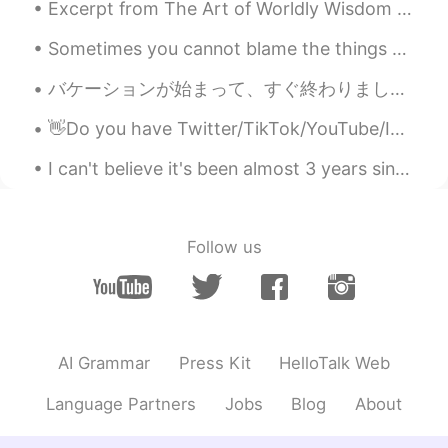
Excerpt from The Art of Worldly Wisdom by Baltasar Gracián. ccxxiv Never take Things against the...
言葉覚えてないけど、山の野菜教えっ
た！
Sometimes you cannot blame the things you say in a language on your skill level in that language....
言葉覚えてないけど、山の野菜
を
教え
てもら
った！
バケーションが始まって、すぐ終わりました。悲しいです！！戻りたい😭😭🥲 私の国は２つの島です。トリニダード・トバゴと言う国です。私はトリニダードに住んでいる、だけどトバゴが1番好きです。すごい...
👋Do you have Twitter/TikTok/YouTube/Instagram channels that share your passion about language lea...
トレールで食べ
っ
た！
トレールで食べた！
I can't believe it's been almost 3 years since I visited Japan. I can't wait to return once covid...
一時間く
な
い
で
一緒にハイキング
と
喋
った。
Follow us
一時間く
ら
い一緒にハイキング
をしな
がら
喋った。
eimy
2020.06.22 13:52
JP
EN
AI Grammar
Press Kit
HelloTalk Web
この白い花はなんて言うの？
Language Partners
Jobs
Blog
About
tm
2020.06.22 13:48