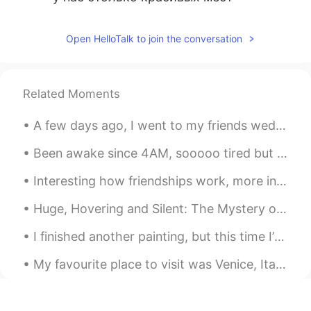
Open HelloTalk to join the conversation
Related Moments
A few days ago, I went to my friends wedding. 数日前、私は友人の結婚式に行きました。 His wedding was at a famous de...
Been awake since 4AM, sooooo tired but can't sleep because my friend's boyfriend is snoring like ...
Interesting how friendships work, more interesting when you realize maybe you weren't even ever f...
Huge, Hovering and Silent: The Mystery of 'Black Triangle' UFOs Within the larger mystery of the...
I finished another painting, but this time I’m gifting it to a family member. I’ll be sad to see ...
My favourite place to visit was Venice, Italy. It was so beautiful and the food was delicious! W...