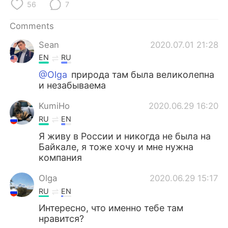
日本語
한국어
56
7
Comments
Русский
ไทย
Sean
2020.07.01 21:28
Indonesia
Italiano
EN
RU
@Olga
природа там была великолепна
Türkçe
Tiếng Việt
и незабываема
Português
KumiHo
2020.06.29 16:20
RU
EN
Я живу в России и никогда не была на
Байкале, я тоже хочу и мне нужна
компания
Olga
2020.06.29 15:17
RU
EN
Интересно, что именно тебе там
нравится?