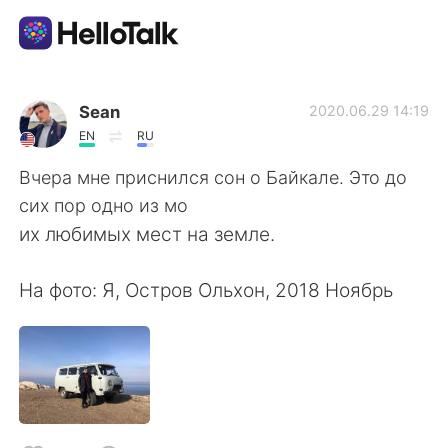
Language Exchange App
Sean
2020.06.29 14:19
EN
RU
AI Grammar Checker
Вчера мне приснился сон о Байкале. Это до
сих пор одно из мо
English
их любимых мест на земле.
На фото: Я, Остров Ольхон, 2018 Ноябрь
简体中文
繁體中文
Español
العربية
Français
Deutsch