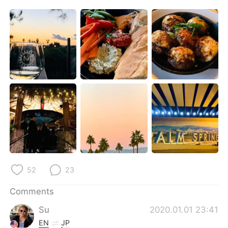
日本語
한국어
Русский
ไทย
Indonesia
Italiano
Türkçe
Tiếng Việt
Português
52
23
Comments
Su
2020.01.01 23:41
EN
JP