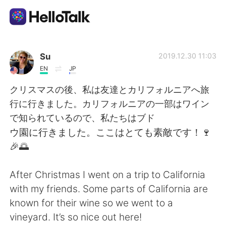
Language Exchange App
Su
2019.12.30 11:03
EN
JP
AI Grammar Checker
クリスマスの後、私は友達とカリフォルニアへ旅
行に行きました。カリフォルニアの一部はワイン
English
で知られているので、私たちはブド
ウ園に行きました。ここはとても素敵です！🍷
🎉🌅
简体中文
繁體中文
After Christmas I went on a trip to California
Español
العربية
with my friends. Some parts of California are
known for their wine so we went to a
Français
Deutsch
vineyard. It’s so nice out here!