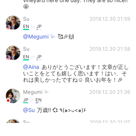
vineyard here one day. They are so nice!!
🤩
Su
2019.12.30 21:59
EN
JP
@Megumi 𓅫
🥰🎉🙌
Su
2019.12.30 21:58
EN
JP
@Aina
ありがとうございます！文章が正し
いことをとても嬉しく思います！はい、そ
れは美しかったですね☺️ 良いお年を！🎉
Megumi 𓅫
2019.12.30 21:36
JP
EN
@Su
万歳!! 💞 ٩(๑>ᴗ<๑)۶
Su
2019.12.30 21:07
EN
JP