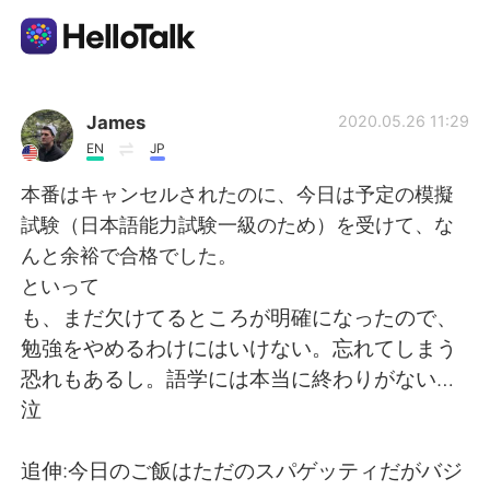
แอปแลกเปลี่ยนทางภาษา
James
2020.05.26 11:29
EN
JP
AI Grammar Checker
本番はキャンセルされたのに、今日は予定の模擬
試験（日本語能力試験一級のため）を受けて、な
ไทย
んと余裕で合格でした。
といって
も、まだ欠けてるところが明確になったので、
English
简体中文
勉強をやめるわけにはいけない。忘れてしまう
恐れもあるし。語学には本当に終わりがない…
繁體中文
Español
泣
العربية
Français
追伸:今日のご飯はただのスパゲッティだがバジ