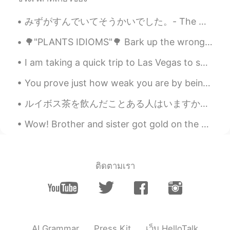
語学には終わりがないから、もっと知りた
みずがすんでいてそうかいでした。- The water was clear and refreshing. After taking a break from my trip reports,...
くなる。。It’s just my opinion.
🌳"PLANTS IDIOMS"🌳 Bark up the wrong tree Looking for something in the wrong place or going abou...
shino
2020.05.26 11:30
JP
EN
I am taking a quick trip to Las Vegas to see my friends before school starts. It is almost twelv...
すごい😊👌
You prove just how weak you are by being harsh to others... it's gentleness that requires strengt...
bebe3837
2020.05.26 11:30
ルイボス茶を飲んだことある人はいますか？(^o^)/ 日本であまり人気じゃないかもしれないですけど、もともと南アフリカで作られたお茶で、今も南アフリカでは飲んでいる人が多いです！ ルイボス(...
JP
EN
Wow! Brother and sister got gold on the same day. I feel so happy for them. Look at their smiles!...
緑があるとやっぱり見ばえが良くなるね
ติดตามเรา
AI Grammar
Press Kit
เว็บ HelloTalk