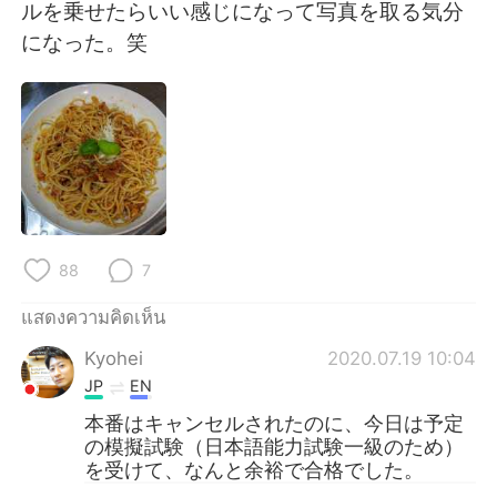
Deutsch
日本語
ルを乗せたらいい感じになって写真を取る気分
になった。笑
한국어
Русский
Indonesia
Italiano
Türkçe
Tiếng Việt
Português
88
7
แสดงความคิดเห็น
Kyohei
2020.07.19 10:04
JP
EN
本番はキャンセルされたのに、今日は予定
の模擬試験（日本語能力試験一級のため）
を受けて、なんと余裕で合格でした。