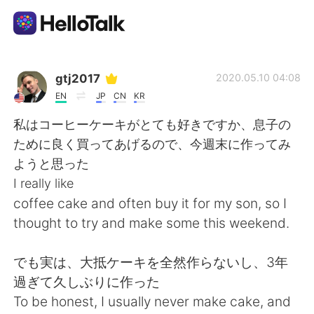
Language Exchange App
gtj2017
2020.05.10 04:08
EN
JP
CN
KR
AI Grammar Checker
私はコーヒーケーキがとても好きですか、息子の
ために良く買ってあげるので、今週末に作ってみ
English
ようと思った
I really like
coffee cake and often buy it for my son, so I
简体中文
繁體中文
thought to try and make some this weekend.
Español
العربية
でも実は、大抵ケーキを全然作らないし、3年
過ぎて久しぶりに作った
Français
Deutsch
To be honest, I usually never make cake, and