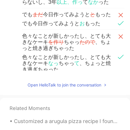
らないし、3年
以上、作っ
て
なか
った
でも
まだ
今日作ってみようと
と
もった
でも今日作ってみようと
お
もった
色々なことが新しかったし、とても大
きなケーキ
を作り
ちゃっ
たので
、ちょ
っと焼き過ぎちゃった
色々なことが新しかったし、とても大
きなケーキ
なっ
ちゃっ
て
、ちょっと焼
き過ぎちゃった
今度もっと
良
く出来る
Open HelloTalk to join the conversation
今度
は
もっと
うま
く出来る
だろう
Reina
2020.05.10 04:17
Related Moments
JP
EN
Customized a arugula pizza recipe I found online, and created the Turkey🦃 Arugula Pesto Pizza! 🍕 ...
Are you a chief?男性の手作りケーキなん
て、素敵ですね✨