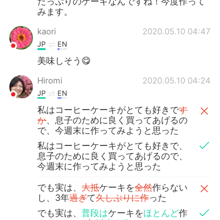
たっぷりのケーキなんですね！今度作って
みます。
kaori
2020.05.10 04:47
JP
EN
美味しそう😋
Hiromi
2020.05.10 04:24
JP
EN
私はコーヒーケーキがとても好きで
す
か
、息子のために良く買ってあげるの
で、今週末に作ってみようと思った
私はコーヒーケーキがとても好きで、
息子のために良く買ってあげるので、
今週末に作ってみようと思った
でも実は、
大抵
ケーキを
全然
作らない
し、3年
過ぎ
て
久しぶりに作
った
でも実は、
普段は
ケーキを
ほとんど
作