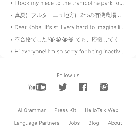
I took my niece to the trampoline park for the first time yesterday. After 2 hours I was exhauste...
Chihiro
2020.05.10 04:13
真夏にブルターニュ地方に2つの有機農場でボランティアをする予定でした。最初の農場で自分のための小屋を持っていて、必要な食べ物を頼むことができたでも、ホストファミリー一緒に共同食事はありませんでし...
JP
EN
Dear Kobe, It's still very hard to imagine life without you, my idol . I still can't believe it'...
You are sweet dad😄
不合格でした!😭😭😭😅 でも、応援してくれてありがとうございます! リスニングは合格と文法と読むは合格ですけど、合計は低いすぎたから、１４もっと点数は合格すること必要した。 ７月はまた試します!...
ayu
2020.05.10 04:12
JP
EN
Hi everyone! I’m so sorry for being inactive again! I recently broke up with my boyfriend so I’v...
素敵なお父さんで、息子さんは幸せ者です
ね😉
Follow us
AI Grammar
Press Kit
HelloTalk Web
Language Partners
Jobs
Blog
About