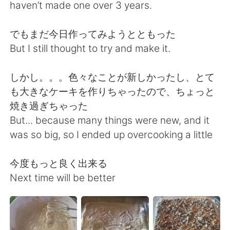
日本語
한국어
haven’t made one over 3 years.
Русский
ไทย
でもまだ今日作ってみようとともった
But I still thought to try and make it.
Indonesia
Italiano
しかし。。。色々なことが新しかったし、とて
Türkçe
Tiếng Việt
も大きなケーキを作りちゃったので、ちょっと
焼き過ぎちゃった
Português
But... because many things were new, and it
was so big, so I ended up overcooking a little
今度もっと良く出来る
Next time will be better