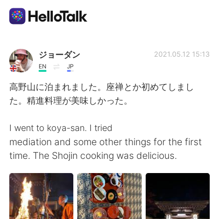
Language Exchange App
ジョーダン
2021.05.12 15:13
EN
JP
AI Grammar Checker
高野山に泊まれました。座禅とか初めてしまし
た。精進料理が美味しかった。
English
I went to koya-san. I tried
mediation and some other things for the first
简体中文
繁體中文
time. The Shojin cooking was delicious.
Español
العربية
Français
Deutsch