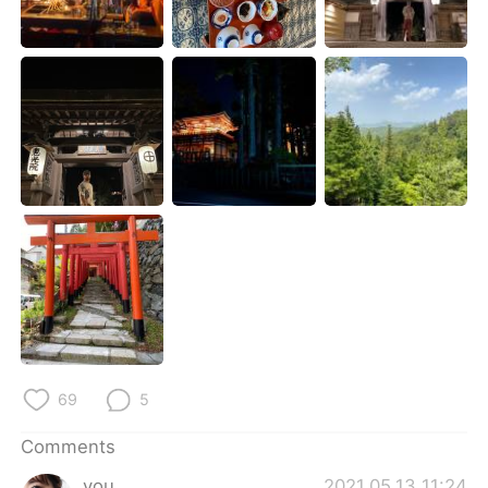
日本語
한국어
Русский
ไทย
Indonesia
Italiano
Türkçe
Tiếng Việt
Português
69
5
Comments
you
2021.05.13 11:24