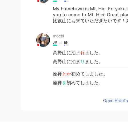
My hometown is Mt. Hiei Enryakuji
you to come to Mt. Hiei.
比叡山にも来ていただきたいです！
mochi
JP
EN
高野山に泊ま
れ
ました。
高野山に泊ま
り
ました。
座禅
とか
初めてしました。
座禅
を
初めてしました。
Open HelloTal
Ai
JP
EN
高野山どうだった？ 話し聞きたい！