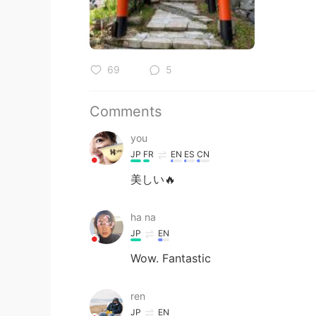
69
5
Comments
you
JP
FR
EN
ES
CN
美しい🔥
ha na
JP
EN
Wow. Fantastic
ren
JP
EN