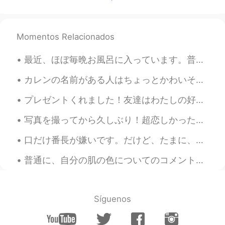
remember the title though. 😂😅🤔💭
Yoshi
2020.11.15 02:42
Momentos Relacionados
JP
EN
Feels history...!
最近、ほぼ毎晩お風呂に入っています。普通には毎朝と毎晩シャワーを浴びますが、最近、夜のお風呂に楽しみ。🥰ストレス発散できると思います。色々なバスソルトを試しています。amazonでこれを見つけま...
A
2020.11.15 02:39
カレンの名前がある人はちょっとかわいそうですね。スラングとして、「カレン」のお客様の性格はうんざりだ。できない。。。時々、そんなお客様と話すの後、吐き気がします。🤢 体の疲れに対応できますが心の...
JP
KR
プレゼントくれました！友達はわたしの好きなものを本当に知ってます！😹⭐️ 嬉しかった！ 皆さん、メリークリ！🎄みんなは嬉しかったクリスマスがあったといい！🤗 〜 明日はクリスマスでも、仕事し...
saloonは美容室のイメージでした！色んな
意味があるんですねー✏️
写真を撮ってから久しぶり！超恋しかった！最近、仕事の後、家に帰る前時、リラックスのために近所のこの部分に座って、噴水とアヒルを見てます。今日はカメラと三脚を持参することにしました。 日の一番美...
Kazuo
2020.11.15 02:35
口だけ番長が嫌いです。だけど、たまに、私も口だけ番長になってます。😩神様助けて〜 Based on this image, what English expression can you th...
JP
EN
普通に、自分の肌の色についてのコメントを受け取るのは嫌いです。でも、今日は、患者さんは私に「あなたの肌の色が好き！羨ましい！バニラアイスクリームみたい！」と言いました。たくさん笑いました。この患...
お休み楽しみまくったみたいで良かったで
すね😄母国語以外の言語をこれだけの量と
内容書けるなんてすごいと思います〜👏
Síguenos
Poさん 포상
2020.11.15 02:28
JP
EN