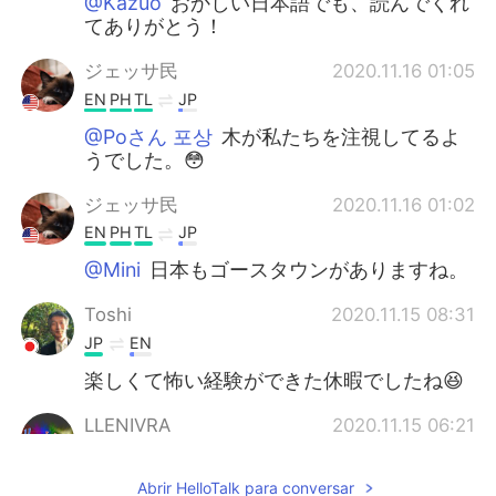
@Kazuo
おかしい日本語でも、読んでくれ
てありがとう！
ジェッサ民
2020.11.16 01:05
EN
PH
TL
JP
@Poさん 포상
木が私たちを注視してるよ
うでした。😳
ジェッサ民
2020.11.16 01:02
EN
PH
TL
JP
@Mini
日本もゴースタウンがありますね。
Toshi
2020.11.15 08:31
JP
EN
楽しくて怖い経験ができた休暇でしたね😆
LLENIVRA
2020.11.15 06:21
TL
EN
Abrir HelloTalk para conversar
I think I saw this in a movie, can't