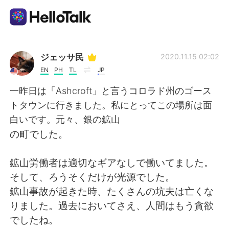
Aplicación de intercambio de idiomas
ジェッサ民
2020.11.15 02:02
EN
PH
TL
JP
AI Grammar Checker
一昨日は「Ashcroft」と言うコロラド州のゴース
トタウンに行きました。私にとってこの場所は面
Español
白いです。元々、銀の鉱山
の町でした。
English
简体中文
鉱山労働者は適切なギアなしで働いてました。
そして、ろうそくだけが光源でした。
繁體中文
العربية
鉱山事故が起きた時、たくさんの坑夫は亡くな
りました。過去においてさえ、人間はもう貪欲
Français
Deutsch
でしたね。