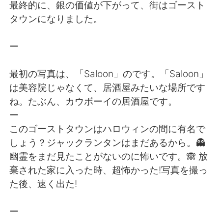
日本語
한국어
最終的に、銀の価値が下がって、街はゴースト
タウンになりました。
Русский
ไทย
ー
Indonesia
Italiano
最初の写真は、「Saloon」のです。「Saloon」
Türkçe
Tiếng Việt
は美容院じゃなくて、居酒屋みたいな場所です
ね。たぶん、カウボーイの居酒屋です。
Português
ー
このゴーストタウンはハロウィンの間に有名で
しょう？ジャックランタンはまだあるから。👻
幽霊をまだ見たことがないのに怖いです。🙈 放
棄された家に入った時、超怖かった!写真を撮っ
た後、速く出た!
ー