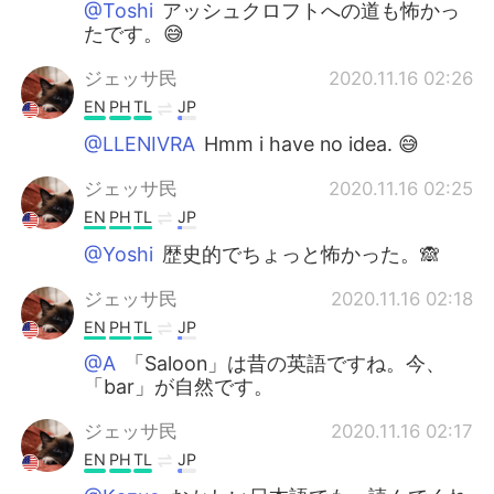
@Toshi
アッシュクロフトへの道も怖かっ
たです。😅
ジェッサ民
2020.11.16 02:26
EN
PH
TL
JP
@LLENIVRA
Hmm i have no idea. 😅
ジェッサ民
2020.11.16 02:25
EN
PH
TL
JP
@Yoshi
歴史的でちょっと怖かった。🙈
ジェッサ民
2020.11.16 02:18
EN
PH
TL
JP
@A
「Saloon」は昔の英語ですね。今、
「bar」が自然です。
ジェッサ民
2020.11.16 02:17
EN
PH
TL
JP