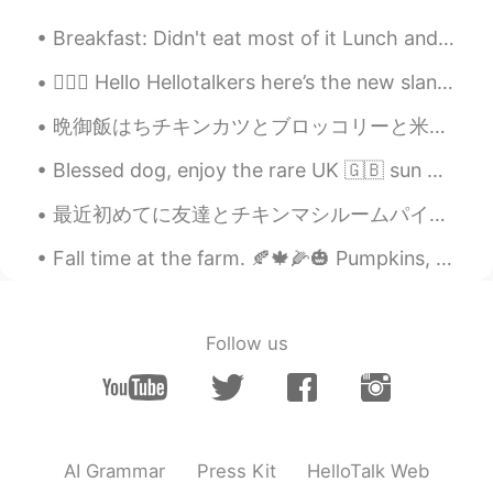
ション屋外ディスプレイを
観（み）に
いき
ました。
Breakfast: Didn't eat most of it Lunch and dinner: Ate all of it and still hungry 😂😂😂 I don't th...
すべての輝くキャラクターは素晴らし
💁🏻‍♀️ Hello Hellotalkers here’s the new slang word of the day! Sleeping on When you’re not payin...
く見えまし
た。
晩御飯はちチキンカツとブロッコリーと米を作りました。料理をしにやすかったでした。晩御飯は友達と食べました。友達が本当に美味しかったといました。料理が上手になりたいです。 For dinner ...
すべての輝くキャラクターは素晴らし
かっ
た
です
。
Blessed dog, enjoy the rare UK 🇬🇧 sun ☀️ Never lasts long enough, but it might be here again tom...
Ai
2020.12.24 02:44
最近初めてに友達とチキンマシルームパイを作った😁 あと、新しいシェアメートは入った！優しい人。もうシェアハウスを掃除してくれた😍 今シェアハウスは家族雰囲気になった❤️ 日曜日は私の誕生日のでみ...
JP
EN
Fall time at the farm. 🍂🍁🌽🎃 Pumpkins, hay rides, apple cider, caramel apples, petting zoo and cor...
So cute 😍😍
Follow us
AI Grammar
Press Kit
HelloTalk Web