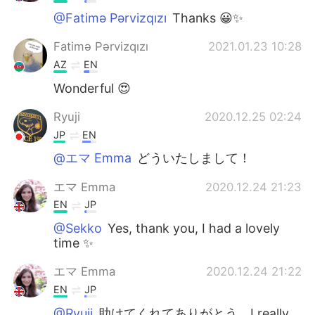
@Fatimə Pərvizqızı
Thanks 😀✨
Fatimə Pərvizqızı
2021.01.23 10:28
AZ
EN
Wonderful 😍
Ryuji
2020.12.25 02:24
JP
EN
@エマ Emma
どういたしまして！
エマ Emma
2020.12.24 21:23
EN
JP
@Sekko
Yes, thank you, I had a lovely
time ✨
エマ Emma
2020.12.24 21:22
EN
JP
@Ryuji
助けてくれてありがとう。I really