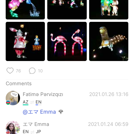
76
10
Comments
Fatimə Pərvizqızı
2021.01.26 13:16
AZ
EN
@エマ Emma
🌹
エマ Emma
2021.01.24 06:59
EN
JP