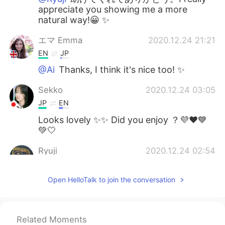
appreciate you showing me a more
natural way!😀 ✨
エマ Emma
2020.12.24 21:21
EN
JP
@Ai
Thanks, I think it's nice too! ✨
Sekko
2020.12.24 03:05
JP
EN
Looks lovely ✨✨ Did you enjoy ？💜❤💙
💚🤍
Ryuji
2020.12.24 02:54
JP
EN
Open HelloTalk to join the conversation
「不思議の国のアリス」のイルミネー
ション屋外ディスプレイを
訪ね
まし
た。
「不思議の国のアリス」のイルミネー
Related Moments