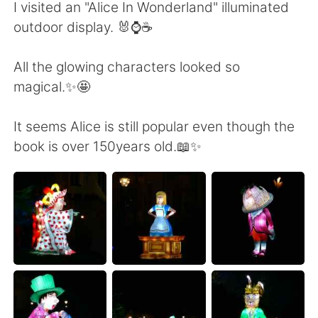
日本語
한국어
I visited an "Alice In Wonderland" illuminated
outdoor display. 🐰⌚☕
Русский
ไทย
All the glowing characters looked so
Indonesia
Italiano
magical.✨🤩
Türkçe
Tiếng Việt
It seems Alice is still popular even though the
book is over 150years old.📖✨
Português