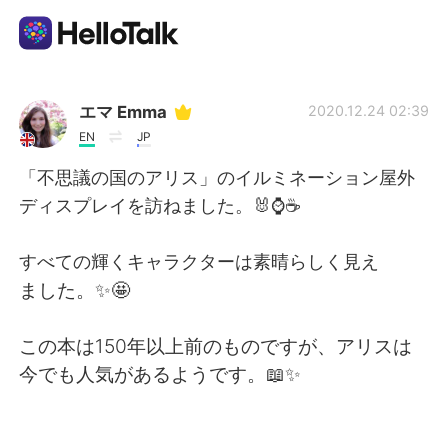
Language Exchange App
エマ Emma
2020.12.24 02:39
EN
JP
AI Grammar Checker
「不思議の国のアリス」のイルミネーション屋外
ディスプレイを訪ねました。🐰⌚☕
English
すべての輝くキャラクターは素晴らしく見え
ました。✨🤩
简体中文
繁體中文
この本は150年以上前のものですが、アリスは
Español
العربية
今でも人気があるようです。📖✨
Français
Deutsch