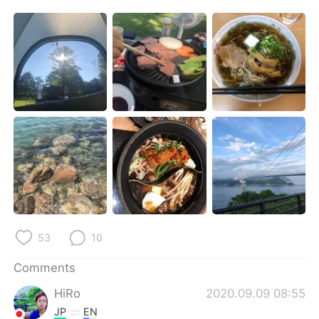
53
10
Comments
HiRo
2020.09.09 08:55
JP
EN