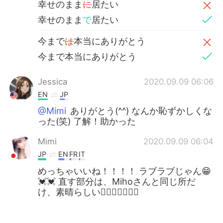
幸せのまま
に
居たい
幸せのまま
で
居たい
今まで
は
本当にありがとう
今まで本当にありがとう
Jessica
2020.09.09 06:06
EN
JP
@Mimi
ありがとう(^^) なんか恥ずかしくな
った(笑) 了解！助かった
Mimi
2020.09.09 06:04
JP
EN
FR
IT
めっちゃいいね！！！！ ラブラブじゃん😁
💓💓 直す部分は、Mihoさんと同じ所だ
け、素晴らしい✌🏻✌🏻✌🏻✨
Jessica
2020.09.09 05:30