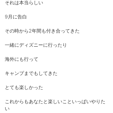
日本語
한국어
それは本当らしい
Русский
ไทย
9月に告白
Indonesia
Italiano
その時から2年間も付き合ってきた
Türkçe
Tiếng Việt
一緒にディズニーに行ったり
Português
海外にも行って
キャンプまでもしてきた
とても楽しかった
これからもあなたと楽しいこといっぱいやりた
い