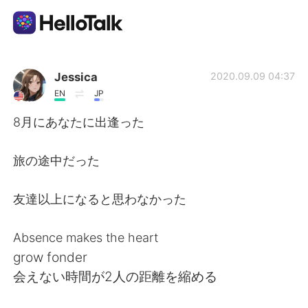
Language Exchange App
Jessica
2020.09.09 04:37
EN
JP
AI Grammar Checker
8月にあなたに出逢った
English
旅の途中だった
友達以上になると思わなかった
简体中文
繁體中文
Absence makes the heart
Español
العربية
grow fonder
会えない時間が2人の距離を縮める
Français
Deutsch