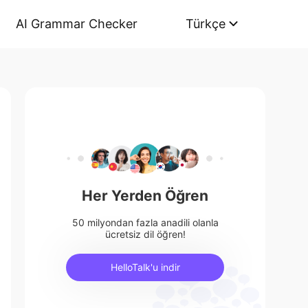
AI Grammar Checker
Türkçe
Her Yerden Öğren
50 milyondan fazla anadili olanla
ücretsiz dil öğren!
HelloTalk'u indir