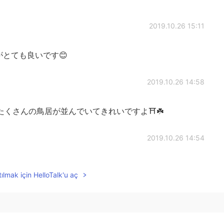
2019.10.26 15:11
とても良いです😊
2019.10.26 14:58
たくさんの鳥居が並んでいてきれいですよ⛩☘️
2019.10.26 14:54
、たくさんの有名な場所を訪れた。
ılmak için HelloTalk'u aç
くさんの有名な場所を訪れた。
京都に行きたがった😆⛩ 例えば、家族と、友達と、