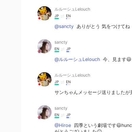
ルルーシュLelouch
JP
EN
@sancty
ありがとう 気をつけてね
sancty
EN
JP
@ルルーシュLelouch
今、見ます😃
ルルーシュLelouch
JP
EN
サンちゃんメッセージ送りましたが
sancty
EN
JP
@Hiroe
四季という劇場です😃hunch
がとうございました🙂