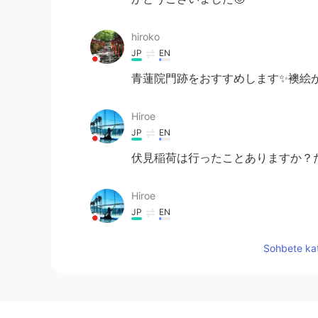
hiroko
JP
EN
青蓮院門跡をおすすめします✨襖絵が
Hiroe
JP
EN
伏見稲荷は行ったことありますか？
Hiroe
JP
EN
まだ
5回ぐらい行ったことあるから
Sohbete kat
5回ぐらい行ったことあるから、た
人が日本
に見に行く時
、よく一緒に
彼氏の家族と。