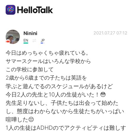
แอปแลกเปลี่ยนทางภาษา
Ninini
2021.07.27 07:12
EN
JP
AI Grammar Checker
今日はめっちゃくちゃ疲れている。
サマースクールはいろんな学校から
ไทย
この学校に参加して
2歳から6歳までの子たちは英語を
学ぶと遊んでるのスケジュールがあるけど
English
简体中文
今日2人の先生と10人の生徒がいた！😳
先生足りないし、子供たちは出会って始めた
繁體中文
Español
し、態度はわからないから生徒たちがいっぱい
喧嘩した😔
العربية
Français
1人の生徒はADHDのでアクティビティは難しす