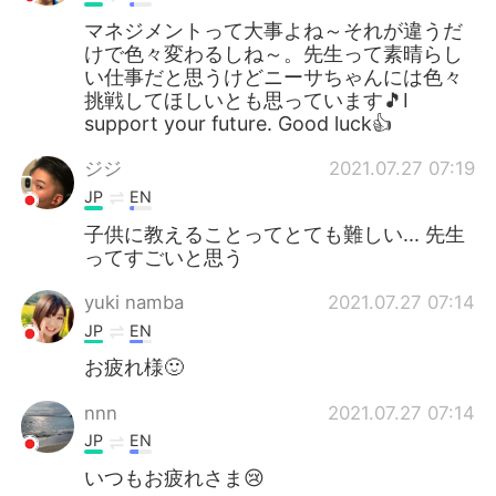
マネジメントって大事よね～それが違うだ
けで色々変わるしね～。先生って素晴らし
い仕事だと思うけどニーサちゃんには色々
挑戦してほしいとも思っています🎵I
support your future. Good luck👍
ジジ
2021.07.27 07:19
JP
EN
子供に教えることってとても難しい... 先生
ってすごいと思う
yuki namba
2021.07.27 07:14
JP
EN
お疲れ様🙂
nnn
2021.07.27 07:14
JP
EN
いつもお疲れさま😢