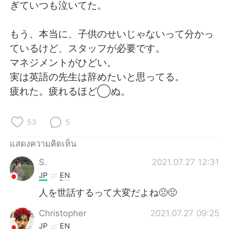
Deutsch
日本語
ぎていつも泣いてた。
한국어
Русский
もう、本当に、子供のせいじゃないって分かっ
ているけど、スタッフが必要です。
Indonesia
Italiano
マネジメントがひどい。
実は英語の先生は辞めたいと思ってる。
Türkçe
Tiếng Việt
疲れた。疲れるほど◯ぬ。
Português
53
5
แสดงความคิดเห็น
S.
2021.07.27 12:31
JP
EN
人を世話するって大変だよね🤢🤢
Christopher
2021.07.27 09:25
JP
EN