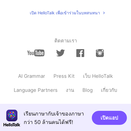
เปิด HelloTalk เพื่อเข้าร่วมในบทสนทนา
ติดตามเรา
AI Grammar
Press Kit
เว็บ HelloTalk
Language Partners
งาน
Blog
เกี่ยวกับ
เรียนภาษากับเจ้าของภาษา
เปิดแอป
กว่า 50 ล้านคนได้ฟรี!