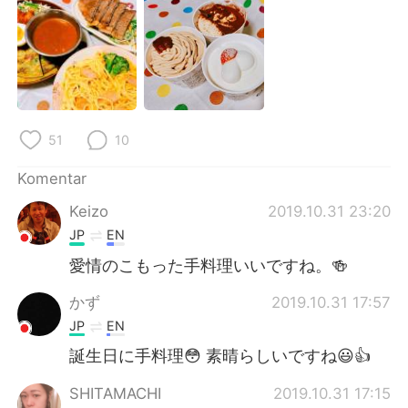
Deutsch
日本語
한국어
Русский
ไทย
Italiano
51
10
Türkçe
Tiếng Việt
Komentar
Português
Keizo
2019.10.31 23:20
JP
EN
愛情のこもった手料理いいですね。🍻
かず
2019.10.31 17:57
JP
EN
誕生日に手料理😳 素晴らしいですね😃👍
SHITAMACHI
2019.10.31 17:15