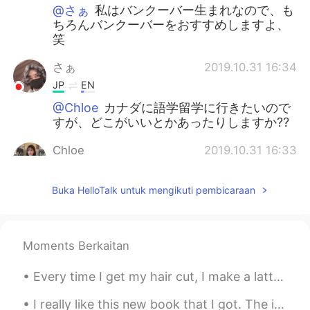
@さぁ
私はバンクーバー生まれなので、も
ちろんバンクーバーをおすすめしますよ、
笑
さぁ
2019.10.31 16:34
JP
EN
@Chloe
カナダに語学留学に行きたいので
すが、どこがいいとかあったりしますか⁇
Chloe
2019.10.31 16:33
EN
JP
Buka HelloTalk untuk mengikuti pembicaraan
@さぁ
ん？ありますよ？
さぁ
2019.10.31 16:32
JP
EN
Moments Berkaitan
カナダに住んでいた事ありますか？
Every time I get my hair cut, I make a latte for my hairdresser. That way she likes me and will a...
I really like this new book that I got. The illustrations are really nice. Apparently my Chinese ...