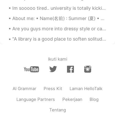
Im sooooo tired.. university is totally kicking my ass at the moment and I cant even go anywhere ...
About me: • Name(名前) : Summer (夏) • Where are you from?(出身) : US • Height (背の高さ) : 154cm • Birthd...
Are you guys more into dressy style or casual style? I’d say I’m a mixture of both 👗 I love to fe...
"A library is a good place to soften solitude; a place where you feel part of a conversation that...
Ikuti kami
AI Grammar
Press Kit
Laman HelloTalk
Language Partners
Pekerjaan
Blog
Tentang