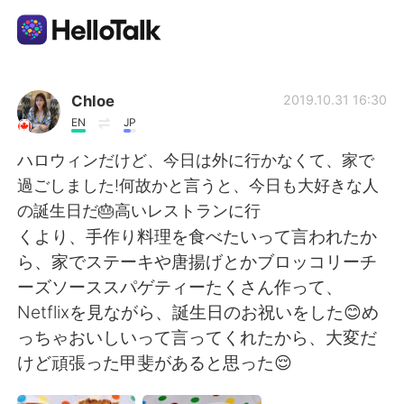
Aplikasi Pertukaran Bahasa
Chloe
2019.10.31 16:30
EN
JP
AI Grammar Checker
ハロウィンだけど、今日は外に行かなくて、家で
過ごしました!何故かと言うと、今日も大好きな人
Indonesia
の誕生日だ🎂高いレストランに行
くより、手作り料理を食べたいって言われたか
ら、家でステーキや唐揚げとかブロッコリーチ
English
简体中文
ーズソーススパゲティーたくさん作って、
Netflixを見ながら、誕生日のお祝いをした😊め
繁體中文
Español
っちゃおいしいって言ってくれたから、大変だ
けど頑張った甲斐があると思った😌
العربية
Français