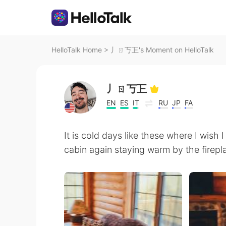
HelloTalk Home
>
丿ㄖ丂㠪's Moment on HelloTalk
丿ㄖ丂㠪
EN
ES
IT
RU
JP
FA
It is cold days like these where I wish I
cabin again staying warm by the firep