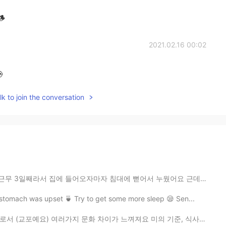
🪵
2021.02.16 00:02

k to join the conversation
마자 침대에 뻗어서 누웠어요 근데 어제 안 좋은 일 또 있었어요 아빠가 높은데서 떨어져서 몸 다...
tomach was upset 🍵 Try to get some more sleep 😪 Sen...
화 차이가 느껴져요 미의 기준, 식사 예절, 샤워하는 시간까지 다 많이 다르죠 오늘은 동양 문화...