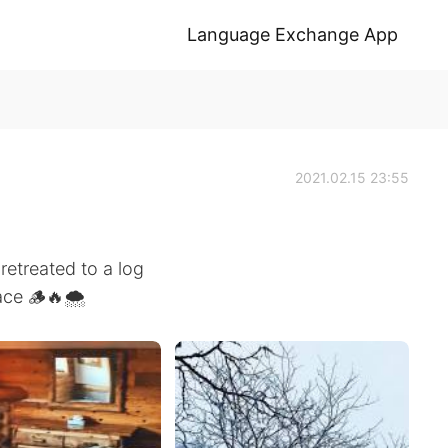
Language Exchange App
2021.02.15 23:55
 retreated to a log
lace 🪵🔥🌨