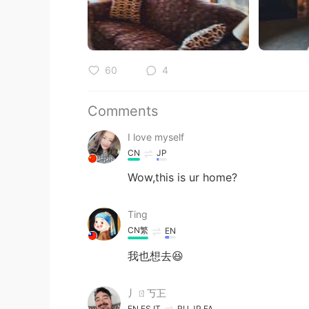
60
4
Comments
I love myself
CN
JP
Wow,this is ur home?
Ting
CN繁
EN
我也想去😆
丿ㄖ丂㠪
EN
ES
IT
RU
JP
FA