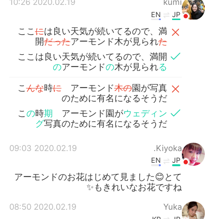
2020.02.19 10:26
kumi
EN
JP
ここ
に
は良い天気が続いてるので、満
開
だった
アーモンド木が見られ
た
ここは良い天気が続いてるので、満開
の
アーモンド
の
木が見られ
る
こ
んな
時
に
アーモンド
木の
園が写真
のために有名になるそうだ
こ
の
時
期
アーモンド園が
ウェディン
グ
写真のために有名になるそうだ
2020.02.19 09:03
Kiyoka.
EN
JP
アーモンドのお花はじめて見ました😊とて
もきれいなお花ですね✨
2020.02.19 08:50
Yuka