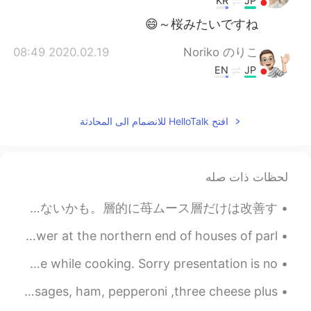
KR
JP
桜みたいですね～😄
2020.02.19 08:49
Noriko のりこ
EN
JP
So beautiful
2020.02.19 08:44
Waka
افتح HelloTalk للانضمام الى المحادثة
EN
JP
アーモンドの実がつきますか？ 実際にたべ
ますか？
لحظات ذات صله
2020.02.19 08:38
Naoko
今週末はムースケーキを作った。 下から手作りビスケット、チョコムース、苺ガナッシュ、苺ムース、ココアグラサージュ。全体的に濃厚で美味しかった。苺味は少し足りないかも。層的に苺ムース層だけは改善す...
ID
JP
Big Ben is the name of a bell that hangs at the clock tower at the northern end of houses of parl...
How lovely flowers they are. Thank you
for sharing!
I made Japanese curry, it's dark because I added red wine while cooking. Sorry presentation is no...
2020.02.19 08:35
沙织
Tonight’s dinner is Homemade pizza 🍕 with maple syrup sausages, ham, pepperoni ,three cheese plus...
EN
JP