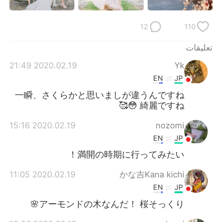
12
110
تعليقات
2020.02.19 21:49
Yk
EN
JP
一瞬、さくらかと思いましが違うんですね
😳 綺麗ですね🥰
2020.02.19 15:16
nozomi
EN
JP
満開の時期に行ってみたい！
2020.02.19 11:05
かな吉Kana kichi
EN
JP
アーモンドの木なんだ！ 桜そっくり🌸