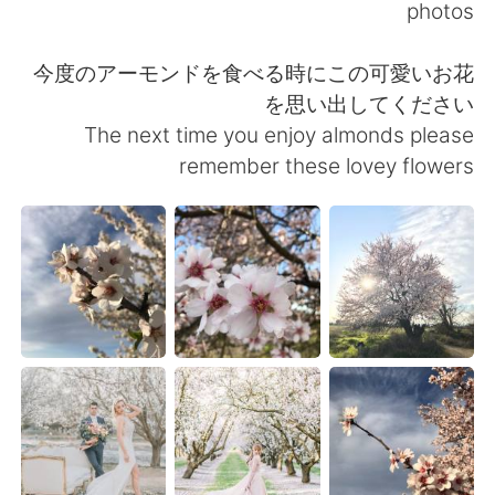
日本語
한국어
photos
Русский
ไทย
今度のアーモンドを食べる時にこの可愛いお花
を思い出してください
Indonesia
Italiano
The next time you enjoy almonds please
remember these lovey flowers
Türkçe
Tiếng Việt
Português