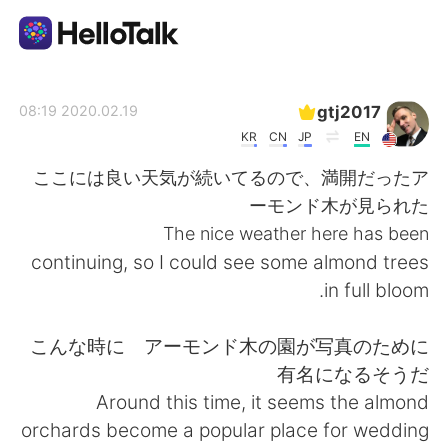
تطبيق تبادل اللغة
gtj2017
2020.02.19 08:19
KR
CN
JP
EN
AI Grammar Checker
ここには良い天気が続いてるので、満開だったア
ーモンド木が見られた
العربية
The nice weather here has been
continuing, so I could see some almond trees
in full bloom.
English
简体中文
こんな時に アーモンド木の園が写真のために
繁體中文
Español
有名になるそうだ
Around this time, it seems the almond
Français
Deutsch
orchards become a popular place for wedding