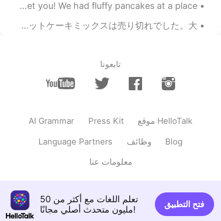
I met a new friend from this app today! So happy to meet you! We had fluffy pancakes at a place...
アーモンドの木は、こんなに綺麗な花が咲
くんですね！！😆
GWにワッフル作りました！もっとホットケーキミックスを買わないといけないですが、インターネット上で売り切れで高くなったそうです。アマゾンで調べて、よく買うホットケーキミックスは売り切れでした。大...
2020.02.19 08:29
Ayako
EN
JP
تابعونا
This flower is the flower of the almond!
Very beautiful.
2020.02.19 08:23
あずさ AZUSA
EN
JP
AI Grammar
Press Kit
موقع HelloTalk
すごくきれい！！
Language Partners
وظائف
Blog
معلومات عنا
تعلم اللغات مع أكثر من 50
فتح التطبيق
مليون متحدث أصلي مجانًا!