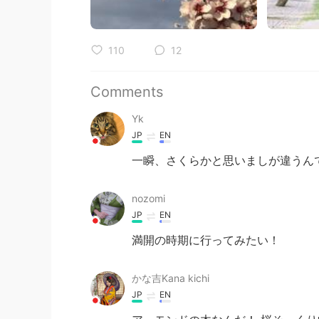
110
12
Comments
Yk
JP
EN
一瞬、さくらかと思いましが違うんです
nozomi
JP
EN
満開の時期に行ってみたい！
かな吉Kana kichi
JP
EN