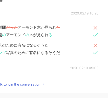

2020.02.19 10:26
満開
だった
アーモンド木が見られ
た
開
の
アーモンド
の
木が見られ
る
真のために有名になるそうだ
ング
写真のために有名になるそうだ
2020.02.19 09:03
とてもきれいなお花ですね✨
k to join the conversation
2020.02.19 08:50