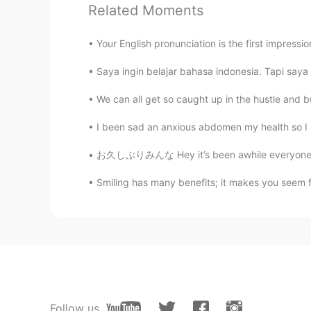
桜みたいですね～😄
Related Moments
Noriko のりこ
Your English pronunciation is the first impress
JP
EN
Saya ingin belajar bahasa indonesia. Tapi saya
So beautiful
We can all get so caught up in the hustle and bus
Waka
I been sad an anxious abdomen my health so 
JP
EN
お久しぶりみんな Hey it’s been awhile everyone この夏に
アーモンドの実がつきますか？ 実
Smiling has many benefits; it makes you seem f
Naoko
JP
ID
How lovely flowers they are. Thank
沙织
JP
EN
Follow us