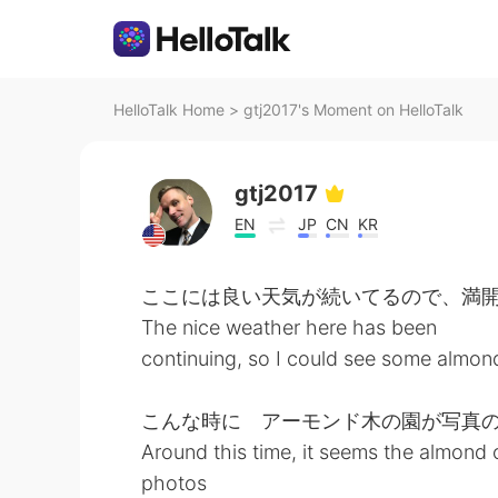
HelloTalk Home
>
gtj2017's Moment on HelloTalk
gtj2017
EN
JP
CN
KR
ここには良い天気が続いてるので、満
The nice weather here has been
continuing, so I could see some almond 
こんな時に アーモンド木の園が写真
Around this time, it seems the almond
photos