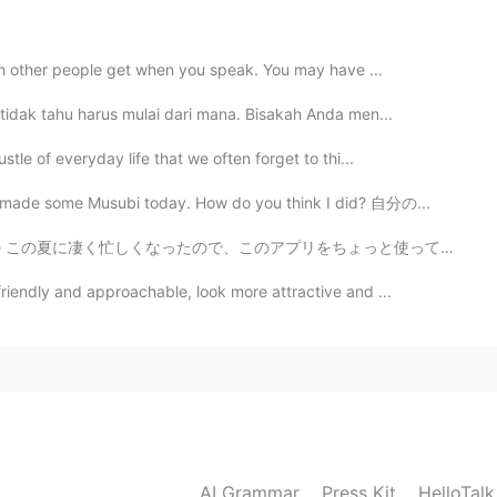
2020.02.19 08:49
ion other people get when you speak. You may have ...
 tidak tahu harus mulai dari mana. Bisakah Anda men...
tle of everyday life that we often forget to thi...
2020.02.19 08:44
I made some Musubi today. How do you think I did? 自分の...
凄く忙しくなったので、このアプリをちょっと使って止まりちゃった I became extremely bu...
際にたべますか？
riendly and approachable, look more attractive and ...
2020.02.19 08:38
 you for sharing!
2020.02.19 08:35
AI Grammar
Press Kit
HelloTal