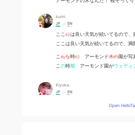
アーモンドの木なんだ！ 桜そっくり
kumi
JP
EN
ここ
に
は良い天気が続いてるので、
ここは良い天気が続いてるので、満
こ
んな
時
に
アーモンド
木の
園が写
こ
の
時
期
アーモンド園が
ウェディ
Kiyoka.
JP
EN
アーモンドのお花はじめて見ました
Open HelloTal
Yuka
JP
KR