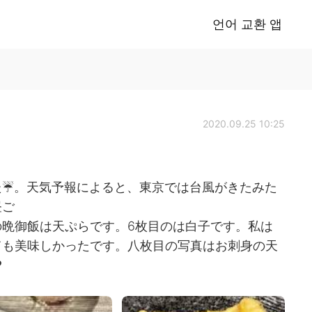
언어 교환 앱
2020.09.25 10:25
☔️。天気予報によると、東京では台風がきたみた
昼ご
晩御飯は天ぷらです。6枚目のは白子です。私は
ても美味しかったです。八枚目の写真はお刺身の天
❤