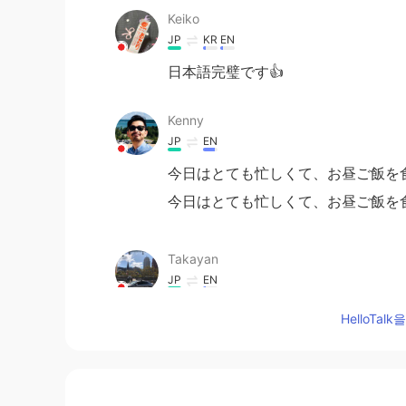
Keiko
JP
KR
EN
日本語完璧です👍
Kenny
JP
EN
今日はとても忙しくて、お昼ご飯を
今日はとても忙しくて、お昼ご飯を
Takayan
JP
EN
おつかれさま☺️今日は天ぷらですか
HelloTa
r.ii
JP
EN