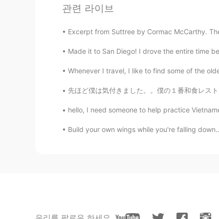
あなたの日本語は素晴らしい🤔💕
관련 라이브
kittynyc
Excerpt from Suttree by Cormac McCarthy. The li
EN
JP
Made it to San Diego! I drove the entire time be
この日本語に間違いが有れば、訂正を
Whenever I travel, I like to find some of the olde
先ほど僕は気付きました。。僕の１番和食レストランは店たたみました😭 ウイルスのかな。
hello, I need someone to help practice Vietnam
Build your own wings while you're falling down.
우리를 팔로우 하세요