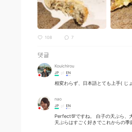
108
7
댓글
Kouichirou
JP
EN
相変わらず、日本語とても上手( じ
nao
JP
EN
Perfect💯ですね。 白子の天
天ぷらはすごく好きでこれからの季節