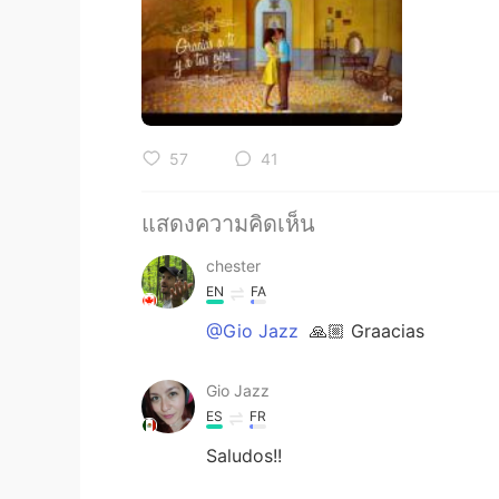
57
41
แสดงความคิดเห็น
chester
EN
FA
@Gio Jazz
🙏🏼 Graacias
Gio Jazz
ES
FR
Saludos!!