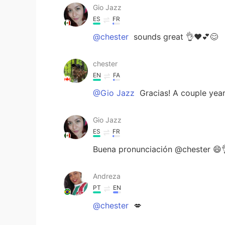
Gio Jazz
ES
FR
@chester
sounds great 👌♥️💕😊
chester
EN
FA
@Gio Jazz
Gracias! A couple year
Gio Jazz
ES
FR
Buena pronunciación @chester 😄
Andreza
PT
EN
@chester
💋