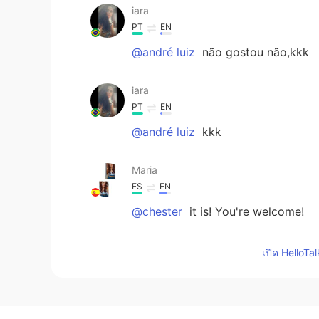
iara
PT
EN
@andré luiz
não gostou não,kkk
iara
PT
EN
@andré luiz
kkk
Maria
ES
EN
@chester
it is! You're welcome!
chester
เปิด HelloTa
EN
FA
@Jane Cordeiro
🤓