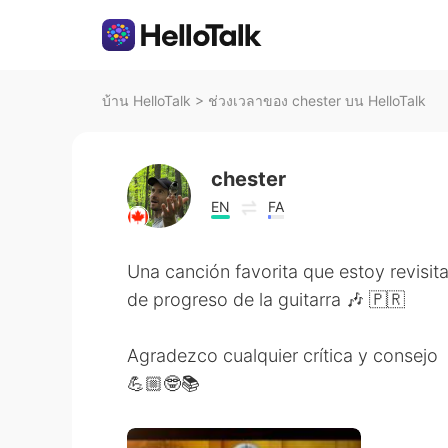
บ้าน HelloTalk
>
ช่วงเวลาของ chester บน HelloTalk
chester
EN
FA
Una canción favorita que estoy revisi
de progreso de la guitarra 🎶 🇵🇷
Agradezco cualquier crítica y consejo
💪🏼🤓📚