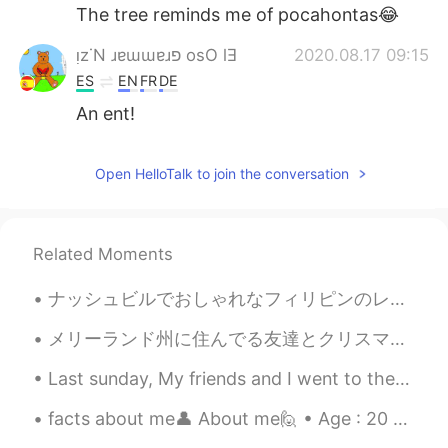
The tree reminds me of pocahontas😂
ᴉz˙N ɹɐɯɯɐɹפ osO lƎ
2020.08.17 09:15
ES
EN
FR
DE
An ent!
Open HelloTalk to join the conversation
Related Moments
ナッシュビルでおしゃれなフィリピンのレストランを見つけました！😳 全部が食べられるかな？ フィリピン料理は目茶苦茶美味しいのに全然ヘルシーじゃない。これは海で泳ぐの後の食べ物が完璧です。だから高...
メリーランド州に住んでる友達とクリスマスをお祝いしました。友達と私の写真を撮りながら、、彼女の息子さんも写真に写りたがっています。彼は走りてカメラの前にに立ちました。彼のお母さんはもう見えなかった。😂
Last sunday, My friends and I went to the beach for a day, it took a 4-hour drive back and forth ...
facts about me👤 About me🙋 • Age : 20 • Where are you from?: Philippines • Height : 168cm • Ey...