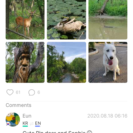
日本語
한국어
Русский
ไทย
Indonesia
Italiano
Türkçe
Tiếng Việt
Português
61
6
Comments
Eun
2020.08.18 06:16
KR
EN