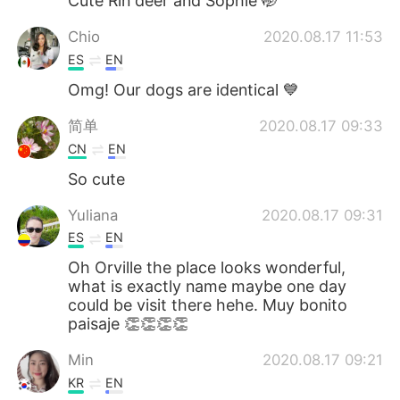
Cute Rin deer and Sophie 🤭
Chio
2020.08.17 11:53
ES
EN
Omg! Our dogs are identical 💙
简单
2020.08.17 09:33
CN
EN
So cute
Yuliana
2020.08.17 09:31
ES
EN
Oh Orville the place looks wonderful,
what is exactly name maybe one day
could be visit there hehe. Muy bonito
paisaje 👏👏👏👏
Min
2020.08.17 09:21
KR
EN