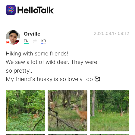
Language Exchange App
Orville
2020.08.17 09:12
EN
KR
AI Grammar Checker
Hiking with some friends!
We saw a lot of wild deer. They were
English
so pretty..
My friend's husky is so lovely too 🥰
简体中文
繁體中文
Español
العربية
Français
Deutsch