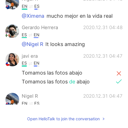
EN
ES
@Ximena
mucho mejor en la vida real
Gerardo Herrera
2020.12.31 04:48
ES
EN
@Nigel R
It looks amazing
javi era
2020.12.31 04:47
ES
EN
Tomamos las fotos abajo
Tomamos las fotos
de
abajo
Nigel R
2020.12.31 04:47
EN
ES
@Gerardo Herrera
Queensland, 🇦🇺🇦🇺
Open HelloTalk to join the conversation
Ximena
2020.12.31 04:46