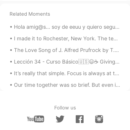
ES
EN
Que bonitas fotos!! ❤️
Related Moments
Gerardo Herrera
2020.12.31 04:46
Hola amig@s... soy de eeuu y quiero seguir practicando mi español todos los días. Recién mi enamo...
ES
EN
I made it to Rochester, New York. The temperature is -7C with a windchill of -13C. I start my wor...
¿Cuál es tu estado?
The Love Song of J. Alfred Prufrock by T.S. Eliot. Part 5 of 7. Shall I say, I have gone at du...
Lección 34 - Curso Básico🇺🇸😃☕ Giving your opinion. 🎐 🌞🌎🌞🌎🌞🌎🌞🌎🌞🌎🌞🌎🌞 1. In my opinion, he's a grea...
It’s really that simple. Focus is always at the center of your world. What’s your world made out of?
Our time together was so brief. But even if it was only for a moment, I believe we were something...
Follow us