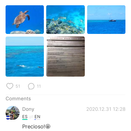
日本語
한국어
Русский
ไทย
Indonesia
Italiano
Türkçe
Tiếng Việt
Português
51
11
Comments
Dony
2020.12.31 12:28
ES
EN
Precioso!🤩