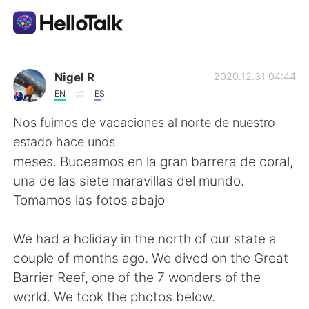
Language Exchange App
Nigel R
2020.12.31 04:44
EN
ES
AI Grammar Checker
Nos fuimos de vacaciones al norte de nuestro
estado hace unos
English
meses. Buceamos en la gran barrera de coral,
una de las siete maravillas del mundo.
Tomamos las fotos abajo
简体中文
繁體中文
We had a holiday in the north of our state a
Español
العربية
couple of months ago. We dived on the Great
Barrier Reef, one of the 7 wonders of the
Français
Deutsch
world. We took the photos below.