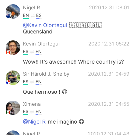
Nigel R
2020.12.31 08:01
EN
ES
@Kevin Olortegui
🇦🇺🇦🇺🇦🇺
Queensland
Kevin Olortegui
2020.12.31 05:22
ES
EN
Wow!! It's awesome!! Where country is?
Sir Häröld J. Shelby
2020.12.31 04:59
ES
EN
Que hermoso ! 😍
Ximena
2020.12.31 04:55
ES
EN
@Nigel R
me imagino 😍
Nigel R
2020.12.31 04:48