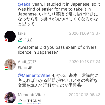
@taka
yeah, I studied it in Japanese, so it
was kind of easier for me to take it in
Japanese. いきなり英語で引っ掛け問題に
なったら引っ掛けが見つけにくくなるかな
と思って
taka
2020.11.09 13:37
JP
SV
Awesome! Did you pass exam of drivers
licence in Japanese?
Andi_京都
2020.10.18 07:24
EN
JP
@MementoVitae
せやね、基本、常識的に
考えればわかる問題が多いけどその複雑な
文章を読んで理解するのが困難😂
MementoVitae
2020.10.18 06:43
JP
TH
CN
VI