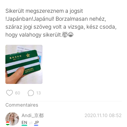
日本語
한국어
Sikerült megszereznem a jogsit
Русский
ไทย
!Japánban!Japánul! Borzalmasan nehéz,
száraz jogi szöveg volt a vizsga, kész csoda,
Indonesia
Italiano
hogy valahogy sikerült.🤯😁
Türkçe
Tiếng Việt
Português
60
13
Commentaires
Andi_京都
2020.11.10 08:52
EN
JP