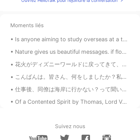
Ouvrez HelloTalk pour rejoindre la conversation
Congrats!
Kouta Shirakami
2020.10.16 11:12
JP
DE
Moments liés
Graturálok😊
Is anyone aiming to study overseas at a top university? Like Oxford, Cambridge, Harvard, etc. I...
Keisuke
2020.10.16 10:52
Nature gives us beautiful messages. if flowers bloom in winter, one day spring will come to our h...
JP
EN
花火がディズニーワールドに戻ってきて、私はついに昨夜それを見ました! 綺麗！🤩 Fireworks have returned to Disney World and I finally sa...
Your Japanese sounds like real Kansaijin...
How did you read Kanji? Anyway, very
こんばんは。皆さん、何をしましたか？私は丸一日仕事でした。再来週の月曜日から一週間を休みを取って、リゾート🏝でゆっくり過ごす事に決めました。そのために、毎日残業をしています。💕✨話は変わりますが...
congratulations😁
仕事後、同僚は海岸に行かない？って聞い。まあ行くかと思ったけど、やっぱりいいアイディアだった！都市の気温は４０度だった。 after work, a coworker asked me "he...
mei
2020.10.16 10:34
JP
CN
Of a Contented Spirit by Thomas, Lord Vaux. Part 3 of 3. Companion none is like unto the mind a...
おめでとう🎊
allow
2020.10.16 10:31
Suivez nous
JP
EN