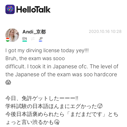
Appli d'échange linguistique
Andi_京都
2020.10.16 10:28
EN
JP
AI Grammar Checker
I got my dirving license today yey!!!
Bruh, the exam was sooo
Français
difficult. I took it in Japanese ofc. The level of
the Japanese of the exam was soo hardcore
😱
English
简体中文
今日、免許ゲットしたーーー!!
繁體中文
Español
学科試験の日本語ほんまにエグかった🥵
今後日本語褒められたら「まだまだです」とち
العربية
Deutsch
ょっと言い渋るかも🤐