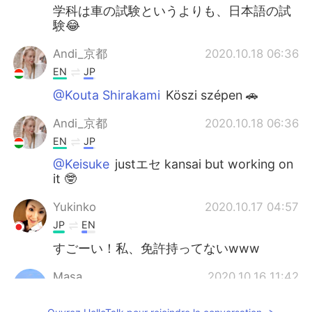
学科は車の試験というよりも、日本語の試
験😂
Andi_京都
2020.10.18 06:36
EN
JP
@Kouta Shirakami
Köszi szépen 🚗
Andi_京都
2020.10.18 06:36
EN
JP
@Keisuke
justエセ kansai but working on
it 🤓
Yukinko
2020.10.17 04:57
JP
EN
すごーい！私、免許持ってないwww
Masa
2020.10.16 11:42
JP
EN