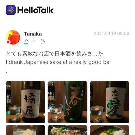
Language Exchange App
Tanaka
2021.04.19 00:08
JP
EN
AI Grammar Checker
とても素敵なお店で日本酒を飲みました
I drank Japanese sake at a really good bar
English
.
简体中文
繁體中文
Español
العربية
Français
Deutsch