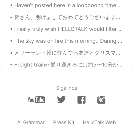
Haven't posted here in a loooooong time hahaha!! 😲😲 I just received these wonderful gifts from m...
皆さん、明けましておめでとうございます！これからもよろしくお願いします！ナイチャちゃんも挨拶したい！😸 この10年は私に一番刺激的なものでした。 Cheers! カンパイ！ 新年の抱負があり...
I really truly wish HELLOTALK would filter all these fake profile accounts... MF’s think they can...
The sky was on fire this morning.. During my vacation in Korea I learned the expression 불금 (Fire ...
メリーランド州に住んでる友達とクリスマスをお祝いしました。友達と私の写真を撮りながら、、彼女の息子さんも写真に写りたがっています。彼は走りてカメラの前にに立ちました。彼のお母さんはもう見えなかった。😂
Freight trainが通り過ぎるには約5〜10分かかります。急いでいるとき、これはちょっとめんどくさいですが、実は、Freight train graffiti を見るのが、私に、ちょっと...
Siga-nos
AI Grammar
Press Kit
HelloTalk Web