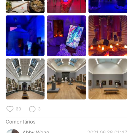
Deutsch
日本語
한국어
Русский
ไทย
Indonesia
Italiano
Türkçe
Tiếng Việt
60
3
Comentários
Abby Wong
2021.06.28 01:47