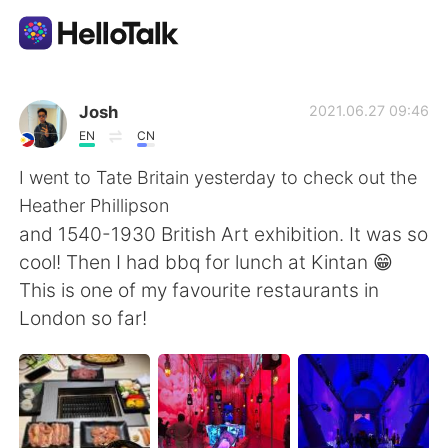
Aplicativo de troca de idioma
Josh
2021.06.27 09:46
EN
CN
AI Grammar Checker
I went to Tate Britain yesterday to check out the
Heather Phillipson
Português
and 1540-1930 British Art exhibition. It was so
cool! Then I had bbq for lunch at Kintan 😁
This is one of my favourite restaurants in
English
简体中文
London so far!
繁體中文
Español
العربية
Français